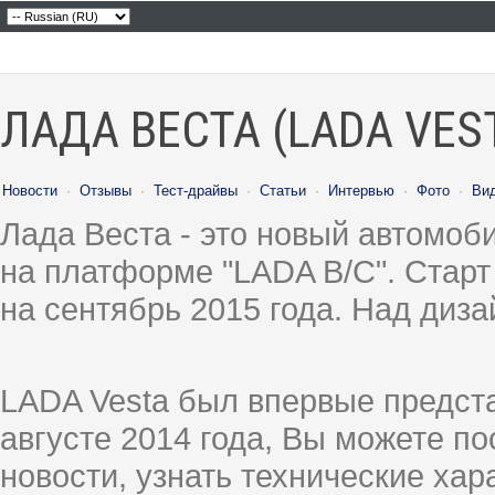
ЛАДА ВЕСТА (LADA VES
Новости
·
Отзывы
·
Тест-драйвы
·
Статьи
·
Интервью
·
Фото
·
Ви
Лада Веста - это новый автомо
на платформе "LADA B/C". Старт
на сентябрь 2015 года. Над диз
LADA Vesta был впервые предст
августе 2014 года, Вы можете п
новости, узнать технические ха