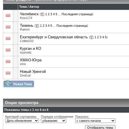
Тема
/
Автор
Челябинск
(
1
2
3
4
5
...
Последняя страница
)
Koss174
Тюмень
(
1
2
3
4
5
...
Последняя страница
)
Raiven
Екатеринбург и Свердловская область
(
1
2
3
4
5
)
Celitel143
Курган и КО
hypnotic
ХМАО-Югра
stns
Новый Уренгой
DmiGaf
Опции просмотра
Показаны темы с 1 по 6 из 6
Критерий сортировки
Порядок отображения
Показать