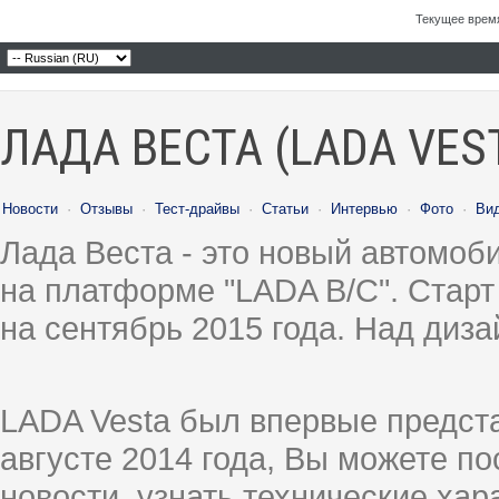
Текущее врем
ЛАДА ВЕСТА (LADA VES
Новости
·
Отзывы
·
Тест-драйвы
·
Статьи
·
Интервью
·
Фото
·
Ви
Лада Веста - это новый автомо
на платформе "LADA B/C". Старт
на сентябрь 2015 года. Над диз
LADA Vesta был впервые предст
августе 2014 года, Вы можете п
новости, узнать технические ха