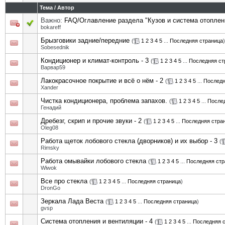
Тема
/
Автор
Важно:
FAQ/Оглавление раздела "Кузов и система отоплен
bokareff
Брызговики задние/передние
(
1
2
3
4
5
...
Последняя страница
)
Sobesednik
Кондиционер и климат-контроль - 3
(
1
2
3
4
5
...
Последняя ст
Варвар59
Лакокрасочное покрытие и всё о нём - 2
(
1
2
3
4
5
...
Последн
Xander
Чистка кондиционера, проблема запахов.
(
1
2
3
4
5
...
После
Генадий
Дребезг, скрип и прочие звуки - 2
(
1
2
3
4
5
...
Последняя стра
Oleg08
Работа щеток лобового стекла (дворников) и их выбор - 3
(
Rimsky
Работа омывайки лобового стекла
(
1
2
3
4
5
...
Последняя стр
Wiwok
Все про стекла
(
1
2
3
4
5
...
Последняя страница
)
DronGo
Зеркала Лада Веста
(
1
2
3
4
5
...
Последняя страница
)
gvsp
Система отопления и вентиляции - 4
(
1
2
3
4
5
...
Последняя 