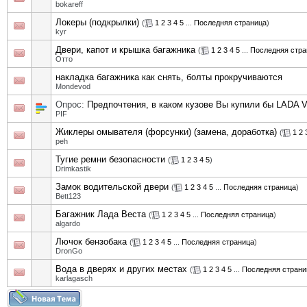
bokareff
Локеры (подкрылки)
(
1
2
3
4
5
...
Последняя страница
)
kyr
Двери, капот и крышка багажника
(
1
2
3
4
5
...
Последняя стра
Отто
накладка багажника как снять, болты прокручиваются
Mondevod
Опрос:
Предпочтения, в каком кузове Вы купили бы LADA V
PIF
Жиклеры омывателя (форсунки) (замена, доработка)
(
1
2
peh
Тугие ремни безопасности
(
1
2
3
4
5
)
Drimkastik
Замок водительской двери
(
1
2
3
4
5
...
Последняя страница
)
Bett123
Багажник Лада Веста
(
1
2
3
4
5
...
Последняя страница
)
algardo
Лючок бензобака
(
1
2
3
4
5
...
Последняя страница
)
DronGo
Вода в дверях и других местах
(
1
2
3
4
5
...
Последняя страни
karlagasch