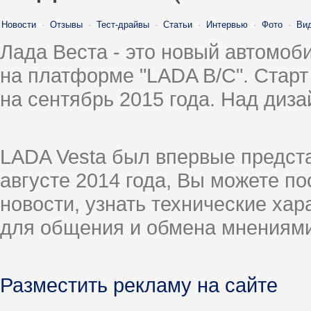
Новости
·
Отзывы
·
Тест-драйвы
·
Статьи
·
Интервью
·
Фото
·
Ви
Лада Веста - это новый автомо
на платформе "LADA B/C". Старт
на сентябрь 2015 года. Над диз
LADA Vesta был впервые предст
августе 2014 года, Вы можете п
новости, узнать технические ха
для общения и обмена мнениями
Разместить рекламу на сайте