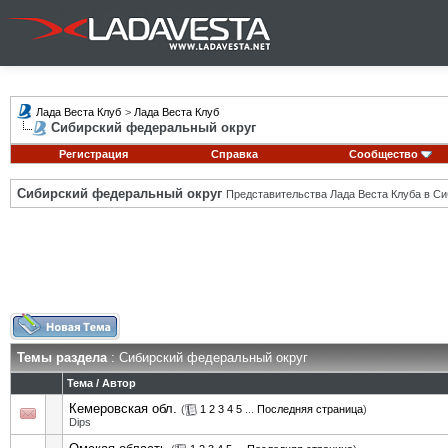
Лада Веста Клуб
>
Лада Веста Клуб
Сибирский федеральный округ
Регистрация
Справка
Сообщество
Сибирский федеральный округ
Представительства Лада Веста Клуба в Си
Темы раздела
: Сибирский федеральный округ
Тема
/
Автор
Кемеровская обл.
(
1
2
3
4
5
...
Последняя страница
)
Dips