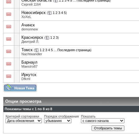
Омская область
(
1
2
3
4
5
...
Последняя страница
)
Сергей 1164
Новосибирск
(
1
2
3
4
5
)
XoXeL
Ачинск
demonnew
Красноярск
(
1
2
3
)
Дмитрий Л.
Томск
(
1
2
3
4
5
...
Последняя страница
)
Nachtwandler
Барнаул
Maestro87
Иркутск
Dfkml
Опции просмотра
Показаны темы с 1 по 8 из 8
Критерий сортировки
Порядок отображения
Показать