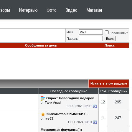
бзоры
Интервью
Фото
Видео
Магазин
Имя
Запомнить?
Пароль
Сообщения за день
Поиск
Искать в этом разделе
Последнее сообщение
Тем
Сообщений
Опрос: Новогодний подарок...
12
295
от
Тали Angel
31.10.2023
12:13
Знакомство КРЫМСКИХ...
1
247
от
rvs63
11.11.2024
13:01
Московская флудилка )))