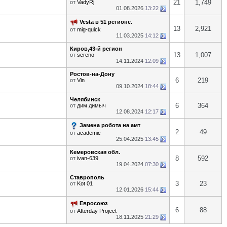
21
1,749
от
VadyRj
01.08.2026
13:22
Vesta в 51 регионе.
13
2,921
от
mig-quick
11.03.2025
14:12
Киров,43-й регион
13
1,007
от
sereno
14.11.2024
12:09
Ростов-на-Дону
6
219
от
Vin
09.10.2024
18:44
Челябинск
6
364
от
дим димыч
12.08.2024
12:17
Замена робота на амт
2
49
от
academic
25.04.2025
13:45
Кемеровская обл.
8
592
от
ivan-639
19.04.2024
07:30
Ставрополь
3
23
от
Kot 01
12.01.2026
15:44
Евросоюз
6
88
от
Afterday Project
18.11.2025
21:29