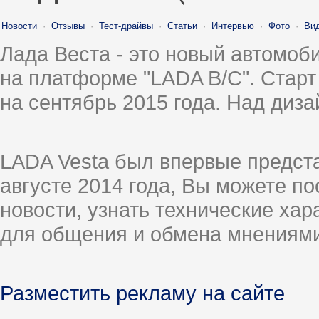
Новости
·
Отзывы
·
Тест-драйвы
·
Статьи
·
Интервью
·
Фото
·
Ви
Лада Веста - это новый автомо
на платформе "LADA B/C". Старт
на сентябрь 2015 года. Над диз
LADA Vesta был впервые предст
августе 2014 года, Вы можете п
новости, узнать технические ха
для общения и обмена мнениями
Разместить рекламу на сайте