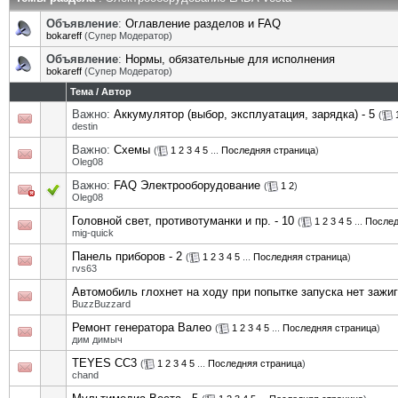
Объявление
:
Оглавление разделов и FAQ
bokareff
(Супер Модератор)
Объявление
:
Нормы, обязательные для исполнения
bokareff
(Супер Модератор)
Тема
/
Автор
Важно:
Аккумулятор (выбор, эксплуатация, зарядка) - 5
(
destin
Важно:
Схемы
(
1
2
3
4
5
...
Последняя страница
)
Oleg08
Важно:
FAQ Электрооборудование
(
1
2
)
Oleg08
Головной свет, противотуманки и пр. - 10
(
1
2
3
4
5
...
Послед
mig-quick
Панель приборов - 2
(
1
2
3
4
5
...
Последняя страница
)
rvs63
Автомобиль глохнет на ходу при попытке запуска нет зажи
BuzzBuzzard
Ремонт генератора Валео
(
1
2
3
4
5
...
Последняя страница
)
дим димыч
TEYES CC3
(
1
2
3
4
5
...
Последняя страница
)
chand