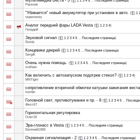
Мультимедиа Веста - 5
(
1
2
3
4
5
...
Последняя страница
)
Parenek
"Убивается" новый аккумулятор при установке в авто.
(
1
statementz
Аналог передней фары LADA Vesta
(
1
2
3
4
)
Генадий
Звуковой сигнал
(
1
2
3
4
5
...
Последняя страница
)
Romb
Концевики дверей
(
1
2
3
4
5
...
Последняя страница
)
SergiK
Очень нужна помощь.
(
1
2
3
4
5
...
Последняя страница
)
scithian
Как включить с автозапуском подогрев стекол?
(
1
2
3
4
)
MNTiger
сопротивление вторичной обмотки катушки зажигания веста
tveritin
Головной свет, противотуманки и пр. - 9
(
1
2
3
4
5
...
Последн
Фесс67
Горизонтальная регулировка
Олег18
Эра-глонасс в Vesta
(
1
2
3
4
5
...
Последняя страница
)
Евгений1985
Охранная сигнализация - 2
(
1
2
3
4
5
...
Последняя страница
)