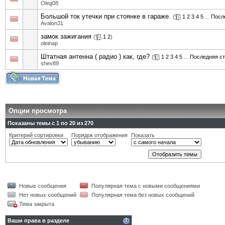
Oleg08
Большой ток утечки при стоянке в гараже.
(
1
2
3
4
5
...
Посл
Avalon31
замок зажигания
(
1
2
)
oleinap
Штатная антенна ( радио ) как, где?
(
1
2
3
4
5
...
Последняя с
shev89
Опции просмотра
Показаны темы с 1 по 20 из 270
Критерий сортировки
Порядок отображения
Показать
Новые сообщения
Популярная тема с новыми сообщениями
Нет новых сообщений
Популярная тема без новых сообщений
Тема закрыта
Ваши права в разделе