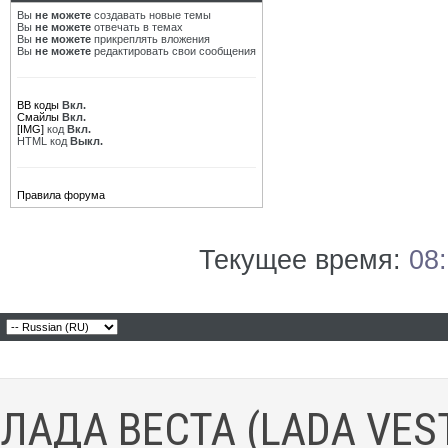
Вы
не можете
создавать новые темы
Вы
не можете
отвечать в темах
Вы
не можете
прикреплять вложения
Вы
не можете
редактировать свои сообщения
BB коды
Вкл.
Смайлы
Вкл.
[IMG]
код
Вкл.
HTML код
Выкл.
Правила форума
Текущее время:
08
ЛАДА ВЕСТА (LADA VES