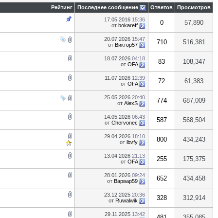
Рейтинг
Последнее сообщение
Ответов
Просмотров
17.05.2016
15:36
0
57,890
от
bokareff
20.07.2026
15:47
710
516,381
от
Виктор57
18.07.2026
04:18
83
108,347
от
OFA
11.07.2026
12:39
72
61,383
от
OFA
25.05.2026
20:40
774
687,009
от
AlexS
14.05.2026
06:43
587
568,504
от
Chervonec
29.04.2026
18:10
800
434,243
от
lbvfy
13.04.2026
21:13
255
175,375
от
OFA
28.01.2026
09:24
652
434,458
от
Варвар59
23.12.2025
20:36
328
312,914
от
Ruwalwik
29.11.2025
13:42
481
355,085