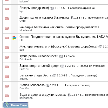
bokareff
Локеры (подкрылки)
(
1
2
3
4
5
...
Последняя страница
)
kyr
Двери, капот и крышка багажника
(
1
2
3
4
5
...
Последняя стра
Отто
накладка багажника как снять, болты прокручиваются
Mondevod
Опрос:
Предпочтения, в каком кузове Вы купили бы LADA V
PIF
Жиклеры омывателя (форсунки) (замена, доработка)
(
1
2
peh
Тугие ремни безопасности
(
1
2
3
4
5
)
Drimkastik
Замок водительской двери
(
1
2
3
4
5
...
Последняя страница
)
Bett123
Багажник Лада Веста
(
1
2
3
4
5
...
Последняя страница
)
algardo
Лючок бензобака
(
1
2
3
4
5
...
Последняя страница
)
DronGo
Вода в дверях и других местах
(
1
2
3
4
5
...
Последняя страни
karlagasch