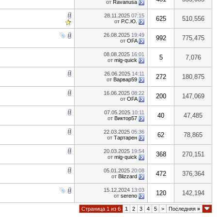
от
Ravanusa
28.11.2025
07:15
625
510,556
от
Р.С.Ю.
26.08.2025
19:49
992
775,475
от
OFA
08.08.2025
16:01
5
7,076
от
mig-quick
26.06.2025
14:11
272
180,875
от
Варвар59
16.06.2025
08:22
200
147,069
от
OFA
07.05.2025
10:11
40
47,485
от
Виктор57
22.03.2025
05:36
62
78,865
от
Тартарен
20.03.2025
19:54
368
270,151
от
mig-quick
05.01.2025
20:08
472
376,364
от
Blizzard
15.12.2024
13:03
120
142,194
от
sereno
Страница 1 из 6
1
2
3
4
5
>
Последняя
»