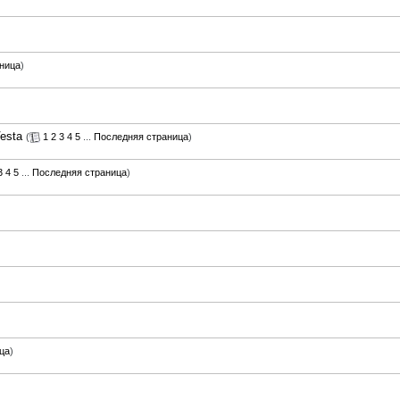
ница
)
esta
(
1
2
3
4
5
...
Последняя страница
)
3
4
5
...
Последняя страница
)
ца
)