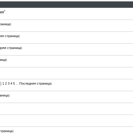
ия"
раница
)
яя страница
)
дняя страница
)
ница
)
1
2
3
4
5
...
Последняя страница
)
аница
)
страница
)