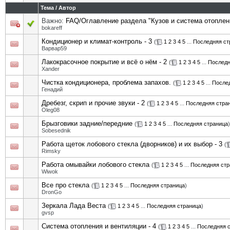
Тема
/
Автор
Важно:
FAQ/Оглавление раздела "Кузов и система отоплен
bokareff
Кондиционер и климат-контроль - 3
(
1
2
3
4
5
...
Последняя ст
Варвар59
Лакокрасочное покрытие и всё о нём - 2
(
1
2
3
4
5
...
Последн
Xander
Чистка кондиционера, проблема запахов.
(
1
2
3
4
5
...
После
Генадий
Дребезг, скрип и прочие звуки - 2
(
1
2
3
4
5
...
Последняя стра
Oleg08
Брызговики задние/передние
(
1
2
3
4
5
...
Последняя страница
)
Sobesednik
Работа щеток лобового стекла (дворников) и их выбор - 3
(
Rimsky
Работа омывайки лобового стекла
(
1
2
3
4
5
...
Последняя стр
Wiwok
Все про стекла
(
1
2
3
4
5
...
Последняя страница
)
DronGo
Зеркала Лада Веста
(
1
2
3
4
5
...
Последняя страница
)
gvsp
Система отопления и вентиляции - 4
(
1
2
3
4
5
...
Последняя 