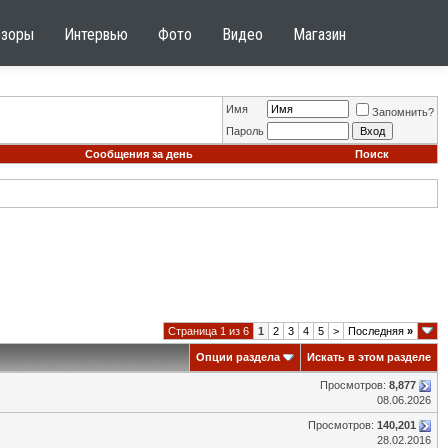
бзоры
Интервью
Фото
Видео
Магазин
Имя
Запомнить?
Пароль
Сообщения за день
Поиск
Страница 1 из 6
1
2
3
4
5
>
Последняя
»
Опции раздела
Искать в этом разделе
Просмотров:
8,877
08.06.2026
Просмотров:
140,201
28.02.2016