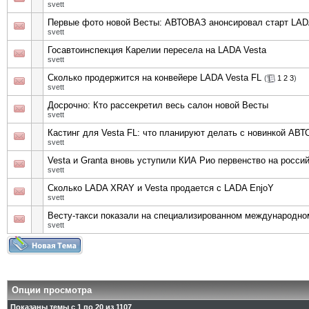
svett
Первые фото новой Весты: АВТОВАЗ анонсировал старт LADA
svett
Госавтоинспекция Карелии пересела на LADA Vesta
svett
Сколько продержится на конвейере LADA Vesta FL
(
1
2
3
)
svett
Досрочно: Кто рассекретил весь салон новой Весты
svett
Кастинг для Vesta FL: что планируют делать с новинкой АВ
svett
Vesta и Granta вновь уступили КИА Рио первенство на росси
svett
Сколько LADA XRAY и Vesta продается с LADA EnjoY
svett
Весту-такси показали на специализированном международн
svett
Опции просмотра
Показаны темы с 1 по 20 из 1107