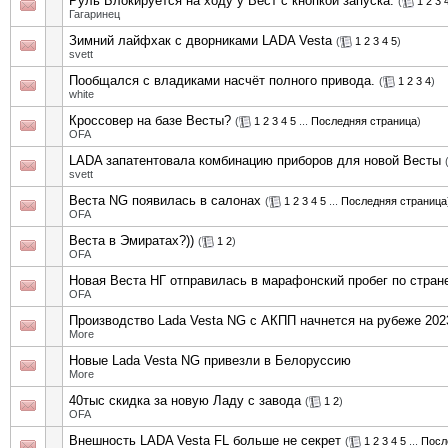
Руль Блокируется на ходу у Вест с кнопкой запуска.
(
1
2
3
Гагаринец
Зимний лайфхак с дворниками LADA Vesta
(
1
2
3
4
5
)
svett
Пообщался с владиками насчёт полного привода.
(
1
2
3
4
)
white
Кроссовер на базе Весты?
(
1
2
3
4
5
...
Последняя страница
)
OFA
LADA запатентовала комбинацию приборов для новой Весты
svett
Веста NG появилась в салонах
(
1
2
3
4
5
...
Последняя страница
OFA
Веста в Эмиратах?))
(
1
2
)
OFA
Новая Веста НГ отправилась в марафонский пробег по стран
OFA
Производство Lada Vesta NG с АКПП начнется на рубеже 2023
More
Новые Lada Vesta NG привезли в Белоруссию
More
40тыс скидка за новую Ладу с завода
(
1
2
)
OFA
Внешность LADA Vesta FL больше не секрет
(
1
2
3
4
5
...
Посл