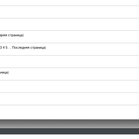
дняя страница
)
3
4
5
...
Последняя страница
)
аница
)