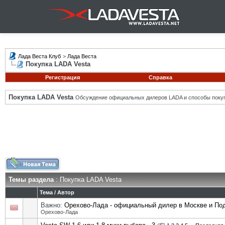
Лада Веста Клуб
>
Лада Веста
Покупка LADA Vesta
Регистрация
Справка
Покупка LADA Vesta
Обсуждение официальных дилеров LADA и способы покуп
Темы раздела
: Покупка LADA Vesta
Тема
/
Автор
Важно:
Орехово-Лада - официальный дилер в Москве и П
Орехово-Лада