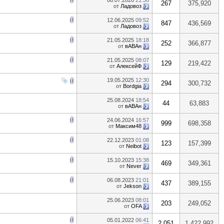
08.07.2026
21:38
267
375,920
от
Ладовоз
12.06.2025
09:52
847
436,569
от
Ладовоз
21.05.2025
18:18
252
366,877
от
вАВАн
21.05.2025
08:07
129
219,422
от
АлексейФ
19.05.2025
12:30
294
300,732
от
Bordgia
25.08.2024
18:54
44
63,883
от
вАВАн
24.06.2024
16:57
999
698,358
от
Максим48
22.12.2023
01:08
123
157,399
от
Neibot
15.10.2023
15:38
469
349,361
от
Never
06.08.2023
21:01
437
389,155
от
Jekson
25.06.2023
08:01
203
249,052
от
OFA
05.01.2022
06:41
2,051
1,422,992