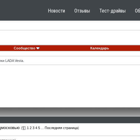
Новости
Отзывы
Тест-драйвы
О
Сообщество
Календарь
ки LADA Vesta.
одмосковью
(
1
2
3
4
5
...
Последняя страница
)