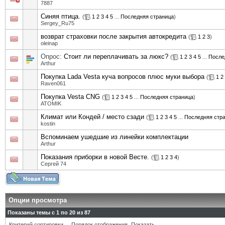
7887
Синяя птица.
(
1
2
3
4
5
...
Последняя страница
)
Sergey_Ru75
возврат страховки после закрытия автокредита
(
1
2
3
)
oleinap
Опрос:
Стоит ли переплачивать за люкс?
(
1
2
3
4
5
...
После
Arthur
Покупка Lada Vesta куча вопросов плюс муки выбора
(
1
2
Raven061
Покупка Vesta CNG
(
1
2
3
4
5
...
Последняя страница
)
ATOMIK
Климат или Кондей / место сзади
(
1
2
3
4
5
...
Последняя стр
kostin
Вспоминаем ушедшие из линейки комплектации
Arthur
Показания приборки в новой Весте.
(
1
2
3
4
)
Сергей 74
Опции просмотра
Показаны темы с 1 по 20 из 87
Критерий сортировки
Порядок отображения
Показать