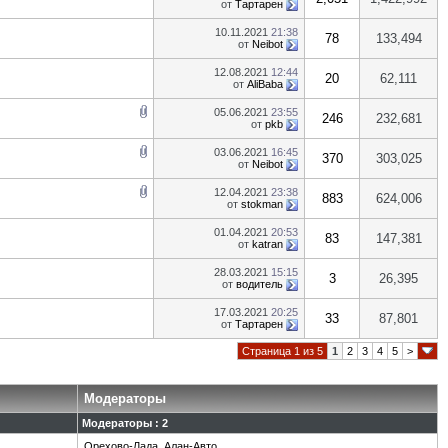
от
Тартарен
10.11.2021
21:38
78
133,494
от
Neibot
12.08.2021
12:44
20
62,111
от
AliBaba
05.06.2021
23:55
246
232,681
от
pkb
03.06.2021
16:45
370
303,025
от
Neibot
12.04.2021
23:38
883
624,006
от
stokman
01.04.2021
20:53
83
147,381
от
katran
28.03.2021
15:15
3
26,395
от
водитель
17.03.2021
20:25
33
87,801
от
Тартарен
Страница 1 из 5
1
2
3
4
5
>
Модераторы
Модераторы : 2
Орехово-Лада
,
Алан-Авто