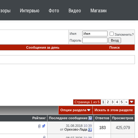
бзоры
Интервью
Фото
Видео
Магазин
Имя
Запомнить?
Пароль
Сообщения за день
Поиск
Страница 1 из 5
1
2
3
4
5
>
Опции раздела
Искать в этом разделе
Рейтинг
Последнее сообщение
Ответов
Просмотров
31.08.2018
10:39
183
425,079
от
Орехово-Лада