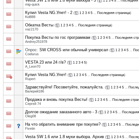
Vesta SW 1.6 или 1.8 муки выбора - 3
(
1
2
3
4
5
...
Последняя 
mig-quick
Купил Vesta NG.Улет! - 2
(
1
2
3
4
5
...
Последняя страница
)
Kol888
Обкатка Весты
(
1
2
3
4
5
...
Последняя страница
)
vaz2170
Покупка Весты по гос программам
(
1
2
3
4
5
...
Последняя стр
Andrey251978
Опрос:
SW CROSS или обычный универсал
(
1
2
3
4
5
...
Пос
Coelurus
VESTA 23 или 24 г/в?
(
1
2
3
4
5
)
A_Leon70
Купил Vesta NG.Улет!
(
1
2
3
4
5
...
Последняя страница
)
Rupert
Здравствуйте! Посоветуйте, пожалуйста.
(
1
2
3
4
5
...
После
Валерий186
Продажа и вновь покупка Весты!
(
1
2
3
4
5
...
Последняя стра
Сергей 74
Долгое ожидание заказанного авто - 3
(
1
2
3
4
5
...
Последняя
Oleg08
На что обратить внимание при покупке?
(
1
2
3
4
5
...
Последн
Fivetin
Vesta SW 1.6 или 1.8 муки выбора. Архив
(
1
2
3
4
5
...
После