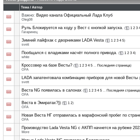
Тема
/
Автор
Важно:
Видео канала Официальный Лада Клуб
Oleg08
Руль Блокируется на ходу у Вест с кнопкой запуска.
(
1
2
3
Гагаринец
Зимний лайфхак с дворниками LADA Vesta
(
1
2
3
4
5
)
svett
Пообщался с владиками насчёт полного привода.
(
1
2
3
4
)
white
Кроссовер на базе Весты?
(
1
2
3
4
5
...
Последняя страница
)
OFA
LADA запатентовала комбинацию приборов для новой Весты
svett
Веста NG появилась в салонах
(
1
2
3
4
5
...
Последняя страница
OFA
Веста в Эмиратах?))
(
1
2
)
OFA
Новая Веста НГ отправилась в марафонский пробег по стран
OFA
Производство Lada Vesta NG с АКПП начнется на рубеже 2023
More