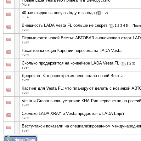
Новые Lada Vesta NG привезли в Белоруссию
More
40тыс скидка за новую Ладу с завода
(
1
2
)
OFA
Внешность LADA Vesta FL больше не секрет
(
1
2
3
4
5
...
Посл
svett
Первые фото новой Весты: АВТОВАЗ анонсировал старт LADA
svett
Госавтоинспекция Карелии пересела на LADA Vesta
svett
Сколько продержится на конвейере LADA Vesta FL
(
1
2
3
)
svett
Досрочно: Кто рассекретил весь салон новой Весты
svett
Кастинг для Vesta FL: что планируют делать с новинкой АВ
svett
Vesta и Granta вновь уступили КИА Рио первенство на росси
svett
Сколько LADA XRAY и Vesta продается с LADA EnjoY
svett
Весту-такси показали на специализированном международн
svett