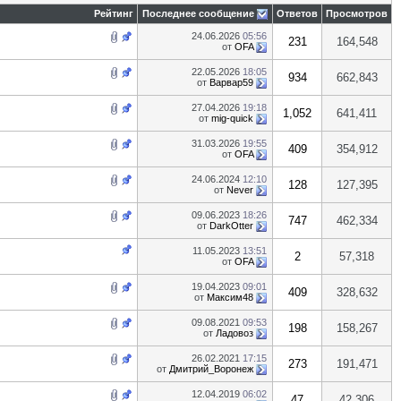
Рейтинг
Последнее сообщение
Ответов
Просмотров
24.06.2026
05:56
231
164,548
от
OFA
22.05.2026
18:05
934
662,843
от
Варвар59
27.04.2026
19:18
1,052
641,411
от
mig-quick
31.03.2026
19:55
409
354,912
от
OFA
24.06.2024
12:10
128
127,395
от
Never
09.06.2023
18:26
747
462,334
от
DarkOtter
11.05.2023
13:51
2
57,318
от
OFA
19.04.2023
09:01
409
328,632
от
Максим48
09.08.2021
09:53
198
158,267
от
Ладовоз
26.02.2021
17:15
273
191,471
от
Дмитрий_Воронеж
12.04.2019
06:02
47
42,306