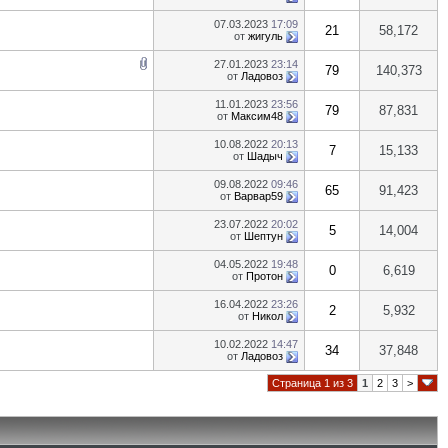
07.03.2023
17:09
21
58,172
от
жигуль
27.01.2023
23:14
79
140,373
от
Ладовоз
11.01.2023
23:56
79
87,831
от
Максим48
10.08.2022
20:13
7
15,133
от
Шадыч
09.08.2022
09:46
65
91,423
от
Варвар59
23.07.2022
20:02
5
14,004
от
Шептун
04.05.2022
19:48
0
6,619
от
Протон
16.04.2022
23:26
2
5,932
от
Никол
10.02.2022
14:47
34
37,848
от
Ладовоз
Страница 1 из 3
1
2
3
>