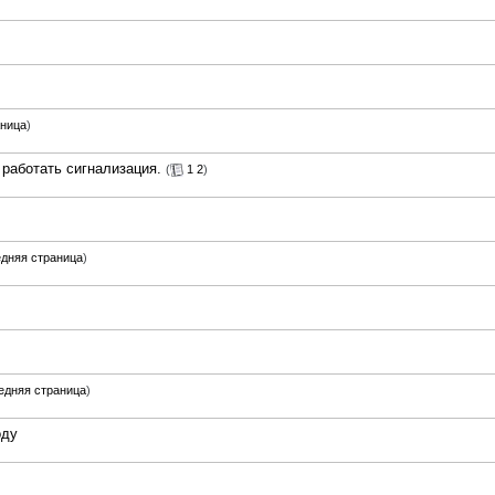
аница
)
 работать сигнализация.
(
1
2
)
дняя страница
)
едняя страница
)
оду