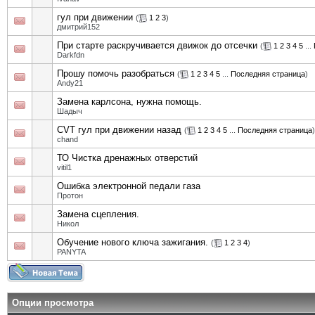
гул при движении
(
1
2
3
)
дмитрий152
При старте раскручивается движок до отсечки
(
1
2
3
4
5
...
Darkfdn
Прошу помочь разобраться
(
1
2
3
4
5
...
Последняя страница
)
Andy21
Замена карлсона, нужна помощь.
Шадыч
CVT гул при движении назад
(
1
2
3
4
5
...
Последняя страница
)
chand
ТО Чистка дренажных отверстий
vitil1
Ошибка электронной педали газа
Протон
Замена сцепления.
Никол
Обучение нового ключа зажигания.
(
1
2
3
4
)
PANYTA
Опции просмотра