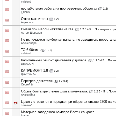
mrblond
нестабильная работа на прогревочных оборотах
(
1
2
)
l_denis
Отказ магнитолы
(
1
2
)
Адам все
Рывки при малом нажатии на газ.
(
1
2
3
4
5
...
Последняя стр
Артем Шевелев
Не включается приборная панель, не заводится, перестала
АлександрК
ТО-6 90ткм.
(
1
2
3
)
mrblond
Капитальный ремонт двигателя у дилера.
(
1
2
3
4
5
...
После
DRAGON
КАПРЕМОНТ 1.8
(
1
2
)
Дмитрий 52
Перегрев двигателя
(
1
2
3
4
)
Сергей й
Обрыв болта крепления шкива коленвала.
(
1
2
3
4
5
...
Посл
Алексей83
Цокот / стрекочет в передке при оборотах свыше 2300 на х
TarasoV
Материал заводского бампера Весты св кросс
Ivanav