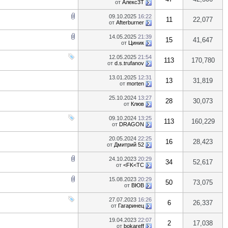
от
Алекс3Т
09.10.2025
16:22
11
22,077
от
Afterburner
14.05.2025
21:39
15
41,647
от
Циник
12.05.2025
21:54
113
170,780
от
d.s.trufanov
13.01.2025
12:31
13
31,819
от
morten
25.10.2024
13:27
28
30,073
от
Клюв
09.10.2024
13:25
113
160,229
от
DRAGON
20.05.2024
22:25
16
28,423
от
Дмитрий 52
24.10.2023
20:29
34
52,617
от
<FK<TC
15.08.2023
20:29
50
73,075
от
ВЮВ
27.07.2023
16:26
6
26,337
от
Гагаринец
19.04.2023
22:07
2
17,038
от
bokareff