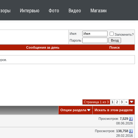
бзоры
Интервью
Фото
Видео
Магазин
Имя
Запомнить?
Пароль
Сообщения за день
Поиск
ров.
Страница 1 из 3
1
2
3
>
Опции раздела
Искать в этом разделе
Просмотров:
7,529
08.06.2026
Просмотров:
138,758
28.02.2016