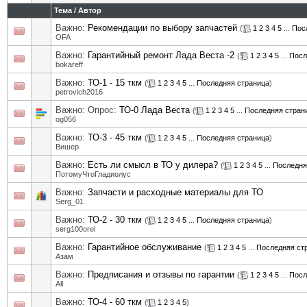
Тема
/
Автор
Важно:
Рекомендации по выбору запчастей
(
1
2
3
4
5
...
Пос
OFA
Важно:
Гарантийный ремонт Лада Веста -2
(
1
2
3
4
5
...
Посл
bokareff
Важно:
ТО-1 - 15 ткм
(
1
2
3
4
5
...
Последняя страница
)
petrovich2016
Важно: Опрос:
ТО-0 Лада Веста
(
1
2
3
4
5
...
Последняя стран
og056
Важно:
ТО-3 - 45 ткм
(
1
2
3
4
5
...
Последняя страница
)
Вишер
Важно:
Есть ли смысл в ТО у дилера?
(
1
2
3
4
5
...
Последня
ПотомуЧтоГладиолус
Важно:
Запчасти и расходные материалы для ТО
Serg_01
Важно:
ТО-2 - 30 ткм
(
1
2
3
4
5
...
Последняя страница
)
serg100orel
Важно:
Гарантийное обслуживание
(
1
2
3
4
5
...
Последняя ст
Азам
Важно:
Предписания и отзывы по гарантии
(
1
2
3
4
5
...
Посл
All
Важно:
ТО-4 - 60 ткм
(
1
2
3
4
5
)