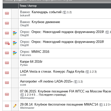
Тема
/
Автор
Важно:
Календарь событий
(
1
2
)
bokareff
Важно:
Клубное движение
Oleg08
Опрос:
Опрос: Новогодний подарок форумчанину-2019!
(
Oleg08
Опрос:
Опрос: Новогодний подарок форумчанину-2018!
Oleg08
Опрос:
ММАС 2016
Falcones
Капри 64 2016г
Рубин
LADA Vesta в стихах. Конкурс Лада Клуба
(
1
2
3
)
svett
Автопробег «Я люблю LADA-2015»
(
1
2
)
svett
07.06.2015: Клубное посещение FIA WTCC на Moscow Race
(
1
2
3
4
5
...
Последняя страница
)
Wishmaster
29.08.14: Клубное бесплатное посещение ММАС'14
(
1
2
3
Wishmaster