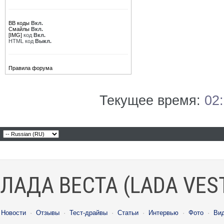
BB коды
Вкл.
Смайлы
Вкл.
[IMG]
код
Вкл.
HTML код
Выкл.
Правила форума
Текущее время:
02
ЛАДА ВЕСТА (LADA VES
Новости
·
Отзывы
·
Тест-драйвы
·
Статьи
·
Интервью
·
Фото
·
Ви