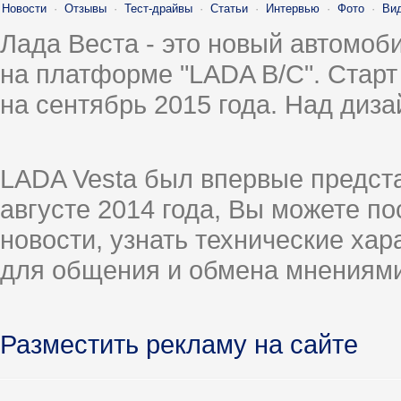
Новости
·
Отзывы
·
Тест-драйвы
·
Статьи
·
Интервью
·
Фото
·
Ви
Лада Веста - это новый автомо
на платформе "LADA B/C". Старт
на сентябрь 2015 года. Над диз
LADA Vesta был впервые предст
августе 2014 года, Вы можете п
новости, узнать технические ха
для общения и обмена мнениями
Разместить рекламу на сайте