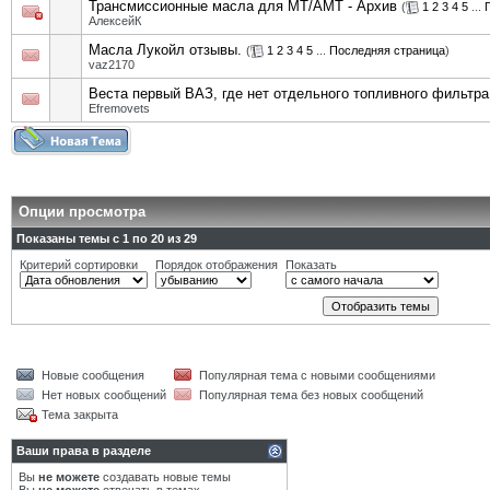
Трансмиссионные масла для MT/АМТ - Архив
(
1
2
3
4
5
...
АлексейК
Масла Лукойл отзывы.
(
1
2
3
4
5
...
Последняя страница
)
vaz2170
Веста первый ВАЗ, где нет отдельного топливного фильтра
Efremovets
Опции просмотра
Показаны темы с 1 по 20 из 29
Критерий сортировки
Порядок отображения
Показать
Новые сообщения
Популярная тема с новыми сообщениями
Нет новых сообщений
Популярная тема без новых сообщений
Тема закрыта
Ваши права в разделе
Вы
не можете
создавать новые темы