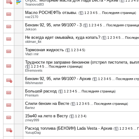
Опрос:
Моторные масла для Лада Веста - Архив
(
1
2
3
4
5
Teanovod83
Масло РОСНЕФТЬ отзывы.
(
1
2
3
4
5
...
Последняя страница
)
vaz2170
Бензин 92, 95, или 98/100? - 3
(
1
2
3
4
5
...
Последняя страниц
Jekson
Не всегда идет омывайка, куда копать?
(
1
2
3
4
5
...
Последн
oldman_lbt
Тормозная жидкость
(
1
2
3
4
5
)
Vlad i mir
Трудности при заправке бензином (отстрел пистолета, выпле
(
1
2
3
4
5
...
Последняя страница
)
Efremovets
Бензин 92, 95, или 98/100? - Архив
(
1
2
3
4
5
...
Последняя ст
Wishmaster
Большой расход
(
1
2
3
4
5
...
Последняя страница
)
Premium
Слили бензин на Весте
(
1
2
3
4
5
...
Последняя страница
)
Bartez
15w40 на лето в Весту
(
1
2
3
4
)
zmey999
Расход топлива (БЕНЗИН) Lada Vesta - Архив
(
1
2
3
4
5
...
П
YusupDag