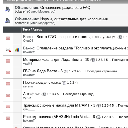
Объявление
:
Оглавление разделов и FAQ
bokareff
(Супер Модератор)
Объявление
:
Нормы, обязательные для исполнения
bokareff
(Супер Модератор)
Тема
/
Автор
Важно:
Веста CNG - вопросы и ответы, эксплуатация
(
1
2
Oleg08
Важно:
Оглавление раздела "Топливо и эксплуатационные 
bokareff
Моторные масла для Лада Веста - 10
(
1
2
3
4
5
...
Последняя
vasil-ii
ГБО на Лада Веста - 3
(
1
2
3
4
5
...
Последняя страница
)
bokareff
Проникающая смазка
(
1
2
3
4
)
sereno
Антифриз
(
1
2
3
4
5
...
Последняя страница
)
vyruz
Трансмиссионные масла для MT/АМТ - 3
(
1
2
3
4
5
...
После
ilya____
Расход топлива (БЕНЗИН) Lada Vesta - 6
(
1
2
3
4
5
...
Послед
bokareff