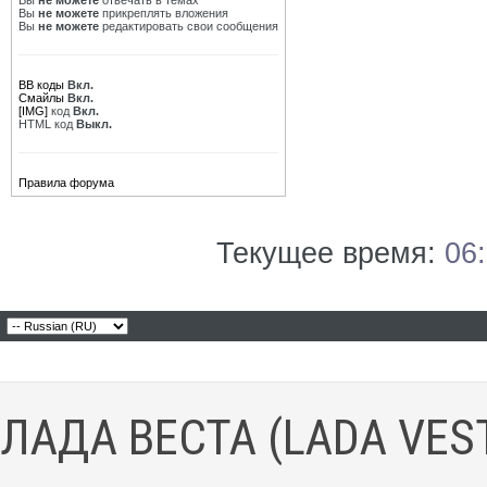
Вы
не можете
отвечать в темах
Вы
не можете
прикреплять вложения
Вы
не можете
редактировать свои сообщения
BB коды
Вкл.
Смайлы
Вкл.
[IMG]
код
Вкл.
HTML код
Выкл.
Правила форума
Текущее время:
06
ЛАДА ВЕСТА (LADA VES