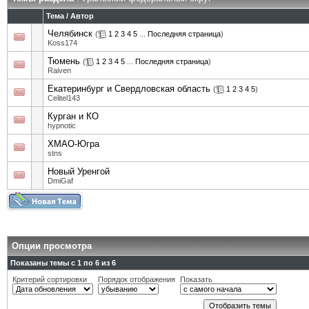
Тема
/
Автор
Челябинск
(
1
2
3
4
5
...
Последняя страница
)
Koss174
Тюмень
(
1
2
3
4
5
...
Последняя страница
)
Raiven
Екатеринбург и Свердловская область
(
1
2
3
4
5
)
Celitel143
Курган и КО
hypnotic
ХМАО-Югра
stns
Новый Уренгой
DmiGaf
Опции просмотра
Показаны темы с 1 по 6 из 6
Критерий сортировки
Порядок отображения
Показать