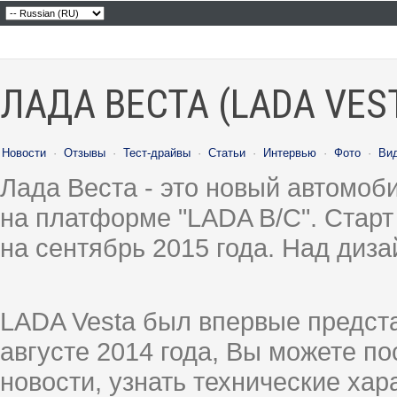
ЛАДА ВЕСТА (LADA VES
Новости
·
Отзывы
·
Тест-драйвы
·
Статьи
·
Интервью
·
Фото
·
Ви
Лада Веста - это новый автомо
на платформе "LADA B/C". Старт
на сентябрь 2015 года. Над диз
LADA Vesta был впервые предст
августе 2014 года, Вы можете п
новости, узнать технические ха