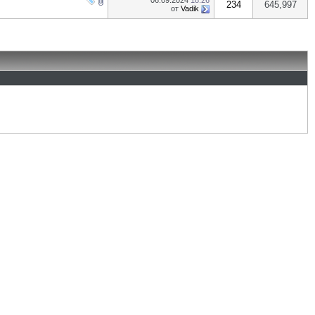
06.09.2024
18:26
234
645,997
от
Vadik