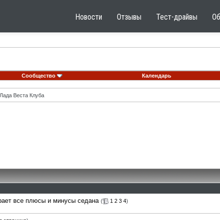
Новости
Отзывы
Тест-драйвы
О
Сообщество
Календарь
Лада Веста Клуба
рает все плюсы и минусы седана
(
1
2
3
4
)