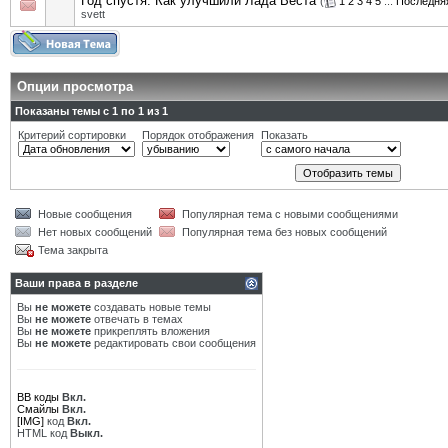
Год спустя: Как улучшили Лада Веста
(
1
2
3
4
5
...
Последня
svett
Опции просмотра
Показаны темы с 1 по 1 из 1
Критерий сортировки
Порядок отображения
Показать
Новые сообщения
Популярная тема с новыми сообщениями
Нет новых сообщений
Популярная тема без новых сообщений
Тема закрыта
Ваши права в разделе
Вы
не можете
создавать новые темы
Вы
не можете
отвечать в темах
Вы
не можете
прикреплять вложения
Вы
не можете
редактировать свои сообщения
BB коды
Вкл.
Смайлы
Вкл.
[IMG]
код
Вкл.
HTML код
Выкл.