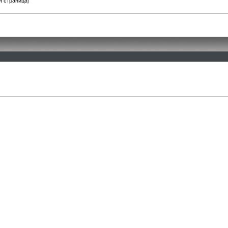
я страница
)