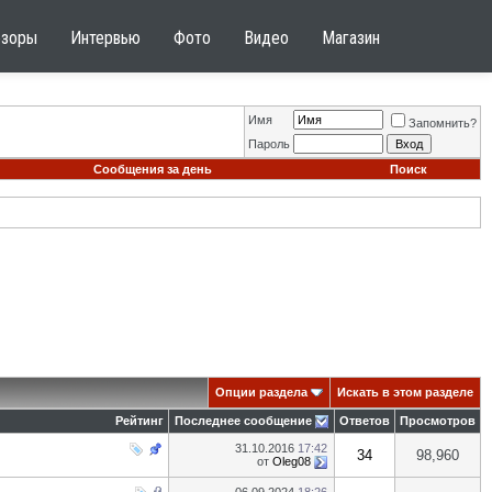
бзоры
Интервью
Фото
Видео
Магазин
Имя
Запомнить?
Пароль
Сообщения за день
Поиск
Опции раздела
Искать в этом разделе
Рейтинг
Последнее сообщение
Ответов
Просмотров
31.10.2016
17:42
34
98,960
от
Oleg08