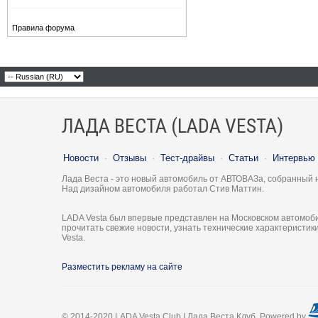
Правила форума
ЛАДА ВЕСТА (LADA VESTA)
Новости
·
Отзывы
·
Тест-драйвы
·
Статьи
·
Интервью
Лада Веста - это новый автомобиль от АВТОВАЗа, собранный 
Над дизайном автомобиля работал Стив Маттин.
LADA Vesta был впервые представлен на Московском автомоби
прочитать свежие новости, узнать технические характеристи
Vesta.
Разместить рекламу на сайте
© 2014-2020 LADA Vesta Club | Лада Веста Клуб. Powered by