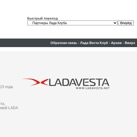
Быстрый переход
Обратная связь
-
Лада Веста Клуб
-
Архив
-
Вверх
15 года.
та,
новой LADA