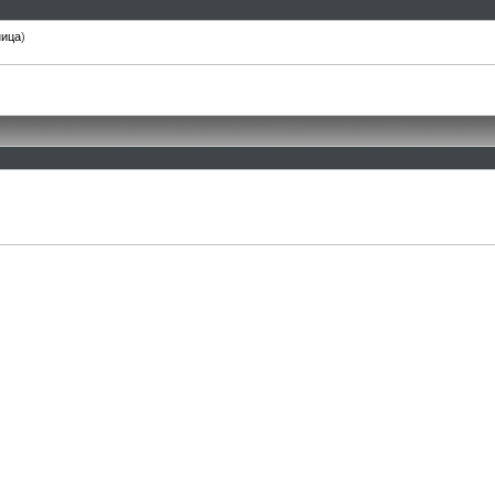
ница
)