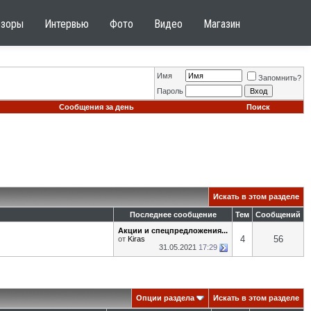
бзоры
Интервью
Фото
Видео
Магазин
Имя
Запомнить?
Пароль
Сообщения за день
Поиск
Искать в этом разделе
Последнее сообщение
Тем
Сообщений
Акции и спецпредложения...
4
56
от
Kiras
31.05.2021
17:29
Опции раздела
Искать в этом разделе