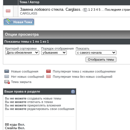
Тема
/
Автор
Замена лобового стекла. Carglass.
(
1
2
3
4
5
...
Последняя стра
CARGLASS
Опции просмотра
Показаны темы с 1 по 1 из 1
Критерий сортировки
Порядок отображения
Показать
Новые сообщения
Популярная тема с новыми сообщениями
Нет новых сообщений
Популярная тема без новых сообщений
Тема закрыта
Ваши права в разделе
Вы
не можете
создавать новые темы
Вы
не можете
отвечать в темах
Вы
не можете
прикреплять вложения
Вы
не можете
редактировать свои сообщения
BB коды
Вкл.
Смайлы
Вкл.