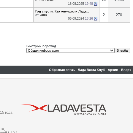
от
Chervonec
18.08.2025
19:48
Год спустя: Как улучшили Лада...
2
270
от
Vadik
06.09.2024
18:26
Быстрый переход
Обратная связь
-
Лада Веста Клуб
-
Архив
-
Вверх
15 года.
та,