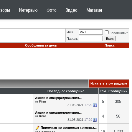
бзоры
Интервью
Фото
Видео
Магазин
Имя
Запомнить?
Пароль
Сообщения за день
Поиск
Искать в этом разделе
Последнее сообщение
Тем
Сообщений
Акции и спецпредложения...
5
305
от
Kiras
31.05.2021
17:29
Акции и спецпредложения...
4
56
от
Kiras
31.05.2021
17:29
Приемная по вопросам качества...
16
1,233