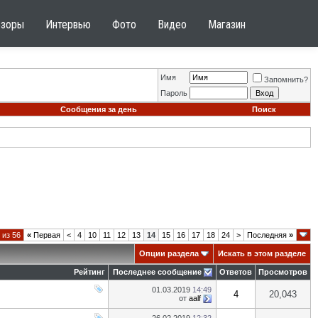
бзоры
Интервью
Фото
Видео
Магазин
Имя
Запомнить?
Пароль
Сообщения за день
Поиск
 из 56
«
Первая
<
4
10
11
12
13
14
15
16
17
18
24
>
Последняя
»
Опции раздела
Искать в этом разделе
Рейтинг
Последнее сообщение
Ответов
Просмотров
01.03.2019
14:49
4
20,043
от
aalf