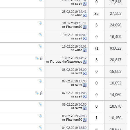
26.02.2019
12:32
0
17,818
от
svett
25.02.2019
12:41
25
27,353
от
white
20.02.2019
16:11
3
24,896
от
Phantom70
19.02.2019
19:02
0
16,409
от
svett
16.02.2019
05:01
71
93,022
от
white
13.02.2019
14:12
3
20,817
от
ПотомуЧтоГладиолус
08.02.2019
16:09
0
15,553
от
svett
07.02.2019
17:30
0
10,052
от
svett
07.02.2019
14:06
0
14,960
от
svett
06.02.2019
20:50
0
18,978
от
svett
05.02.2019
20:03
1
10,150
от
Phantom70
04.02.2019
18:59
6
16,677