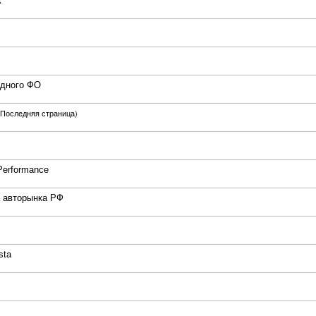
ж
адного ФО
Последняя страница
)
Performance
а авторынка РФ
sta