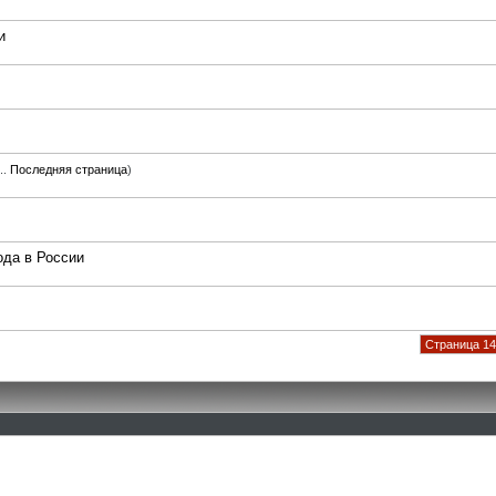
и
..
Последняя страница
)
ода в России
Страница 14