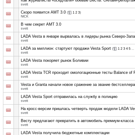
Как журналисты «оседлали» боевые Весты. Онлайн-репорта
svett
Скоро появится АМТ 3.0
(
1
2
3
)
NlCK
В чем секрет АМТ 3.0
svett
LADA Vesta в январе вырвалась в лидеры рынка Северо-Зап
svett
LADA за миллион: стартуют продажи Vesta Sport
(
1
2
3
4
5
...
svett
LADA Vesta покоряет рынок Боливии
svett
LADA Vesta TCR проходит омологационные тесты Balance of 
svett
Vesta и Granta начали новое сражение за звание бестселлер
svett
LADA Vesta Sport отправилась на службу в полицию
svett
На кросс-версии пришлась четверть продаж модели LADA Ve
svett
Весту предлагают превратить в автомобиль премиум-класса
svett
LADA Vesta получила бюджетные комплектации