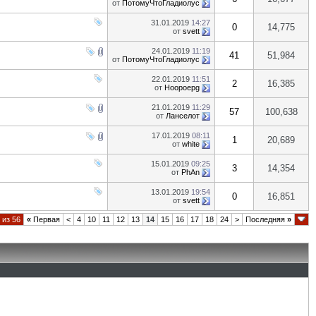
от
ПотомуЧтоГладиолус
31.01.2019
14:27
0
14,775
от
svett
24.01.2019
11:19
41
51,984
от
ПотомуЧтоГладиолус
22.01.2019
11:51
2
16,385
от
Hoopoepg
21.01.2019
11:29
57
100,638
от
Ланселот
17.01.2019
08:11
1
20,689
от
white
15.01.2019
09:25
3
14,354
от
PhAn
13.01.2019
19:54
0
16,851
от
svett
 из 56
«
Первая
<
4
10
11
12
13
14
15
16
17
18
24
>
Последняя
»