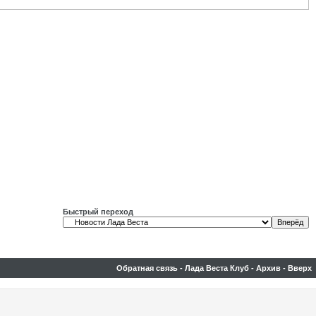
Быстрый переход
Обратная связь
-
Лада Веста Клуб
-
Архив
-
Вверх