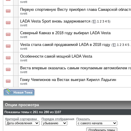
svett
Первую спортивную Весту приобрел глава Самарской област
svett
LADA Vesta Sport вновь задерживается
(
1
2
3
4
5
)
svett
Северный Кавказ в 2018 году выбирал LADA Vesta
svett
Vesta стала самой продаваемой LADA в 2018 году
(
1
2
3
4
5
.
svett
Особенности самой мощной LADA Vesta
svett
Веста впервые оказалась самым покупаемым автомобилем г
svett
Гонку Чемпионов на Вестах выиграл Кирилл Ладыгин
svett
Опции просмотра
Показаны темы с 261 по 280 из 1107
Критерий сортировки
Порядок отображения
Показать