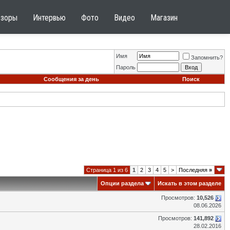
бзоры
Интервью
Фото
Видео
Магазин
Имя
Запомнить?
Пароль
Сообщения за день
Поиск
Страница 1 из 6
1
2
3
4
5
>
Последняя
»
Опции раздела
Искать в этом разделе
Просмотров:
10,526
08.06.2026
Просмотров:
141,892
28.02.2016