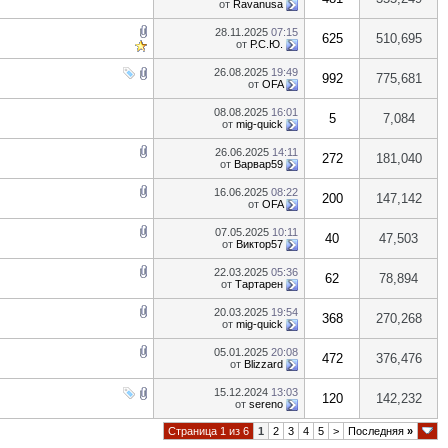
от
Ravanusa
28.11.2025
07:15
625
510,695
от
Р.С.Ю.
26.08.2025
19:49
992
775,681
от
OFA
08.08.2025
16:01
5
7,084
от
mig-quick
26.06.2025
14:11
272
181,040
от
Варвар59
16.06.2025
08:22
200
147,142
от
OFA
07.05.2025
10:11
40
47,503
от
Виктор57
22.03.2025
05:36
62
78,894
от
Тартарен
20.03.2025
19:54
368
270,268
от
mig-quick
05.01.2025
20:08
472
376,476
от
Blizzard
15.12.2024
13:03
120
142,232
от
sereno
Страница 1 из 6
1
2
3
4
5
>
Последняя
»