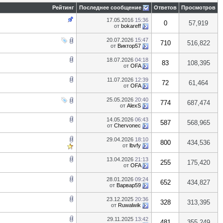
Рейтинг
Последнее сообщение
Ответов
Просмотров
17.05.2016
15:36
0
57,919
от
bokareff
20.07.2026
15:47
710
516,822
от
Виктор57
18.07.2026
04:18
83
108,395
от
OFA
11.07.2026
12:39
72
61,464
от
OFA
25.05.2026
20:40
774
687,474
от
AlexS
14.05.2026
06:43
587
568,965
от
Chervonec
29.04.2026
18:10
800
434,536
от
lbvfy
13.04.2026
21:13
255
175,420
от
OFA
28.01.2026
09:24
652
434,827
от
Варвар59
23.12.2025
20:36
328
313,395
от
Ruwalwik
29.11.2025
13:42
481
355,249