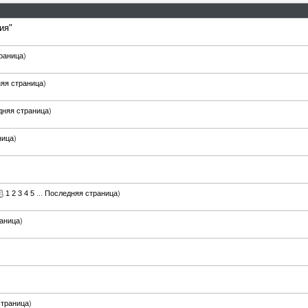
ия"
раница
)
яя страница
)
дняя страница
)
ница
)
1
2
3
4
5
...
Последняя страница
)
аница
)
страница
)