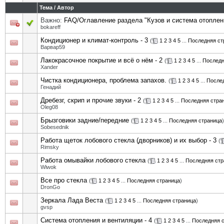
Тема
/
Автор
Важно:
FAQ/Оглавление раздела "Кузов и система отоплен
bokareff
Кондиционер и климат-контроль - 3
(
1
2
3
4
5
...
Последняя ст
Варвар59
Лакокрасочное покрытие и всё о нём - 2
(
1
2
3
4
5
...
Последн
Xander
Чистка кондиционера, проблема запахов.
(
1
2
3
4
5
...
После
Генадий
Дребезг, скрип и прочие звуки - 2
(
1
2
3
4
5
...
Последняя стра
Oleg08
Брызговики задние/передние
(
1
2
3
4
5
...
Последняя страница
)
Sobesednik
Работа щеток лобового стекла (дворников) и их выбор - 3
(
Rimsky
Работа омывайки лобового стекла
(
1
2
3
4
5
...
Последняя стр
Wiwok
Все про стекла
(
1
2
3
4
5
...
Последняя страница
)
DronGo
Зеркала Лада Веста
(
1
2
3
4
5
...
Последняя страница
)
gvsp
Система отопления и вентиляции - 4
(
1
2
3
4
5
...
Последняя 