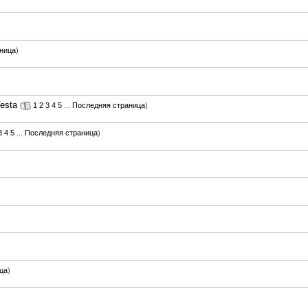
ница
)
esta
(
1
2
3
4
5
...
Последняя страница
)
3
4
5
...
Последняя страница
)
ца
)