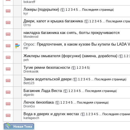
bokareff
Локеры (подкрылки)
(
1
2
3
4
5
...
Последняя страница
)
kyr
Двери, капот и крышка багажника
(
1
2
3
4
5
...
Последняя стра
Отто
накладка багажника как снять, болты прокручиваются
Mondevod
Опрос:
Предпочтения, в каком кузове Вы купили бы LADA V
PIF
Жиклеры омывателя (форсунки) (замена, доработка)
(
1
2
peh
Тугие ремни безопасности
(
1
2
3
4
5
)
Drimkastik
Замок водительской двери
(
1
2
3
4
5
...
Последняя страница
)
Bett123
Багажник Лада Веста
(
1
2
3
4
5
...
Последняя страница
)
algardo
Лючок бензобака
(
1
2
3
4
5
...
Последняя страница
)
DronGo
Вода в дверях и других местах
(
1
2
3
4
5
...
Последняя страни
karlagasch