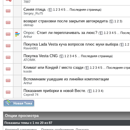
7887
Синяя птица.
(
1
2
3
4
5
...
Последняя страница
)
Sergey_Ru75
возврат страховки после закрытия автокредита
(
1
2
3
)
oleinap
Опрос:
Стоит ли переплачивать за люкс?
(
1
2
3
4
5
...
После
Arthur
Покупка Lada Vesta куча вопросов плюс муки выбора
(
1
2
Raven061
Покупка Vesta CNG
(
1
2
3
4
5
...
Последняя страница
)
ATOMIK
Климат или Кондей / место сзади
(
1
2
3
4
5
...
Последняя стр
kostin
Вспоминаем ушедшие из линейки комплектации
Arthur
Показания приборки в новой Весте.
(
1
2
3
4
)
Сергей 74
Опции просмотра
Показаны темы с 1 по 20 из 87
Критерий сортировки
Порядок отображения
Показать