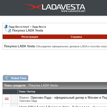
Лада Веста Клуб
>
Лада Веста
Покупка LADA Vesta
Регистрация
Справка
Покупка LADA Vesta
Обсуждение официальных дилеров LADA и способы покуп
Темы раздела
: Покупка LADA Vesta
Тема
/
Автор
Важно:
Орехово-Лада - официальный дилер в Москве и П
Орехово-Лада