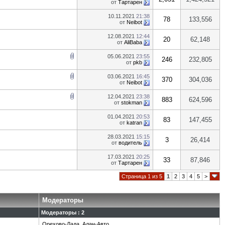
от
Тартарен
10.11.2021
21:38
78
133,556
от
Neibot
12.08.2021
12:44
20
62,148
от
AliBaba
05.06.2021
23:55
246
232,805
от
pkb
03.06.2021
16:45
370
304,036
от
Neibot
12.04.2021
23:38
883
624,596
от
stokman
01.04.2021
20:53
83
147,455
от
katran
28.03.2021
15:15
3
26,414
от
водитель
17.03.2021
20:25
33
87,846
от
Тартарен
Страница 1 из 5
1
2
3
4
5
>
Модераторы
Модераторы : 2
Орехово-Лада
,
Алан-Авто