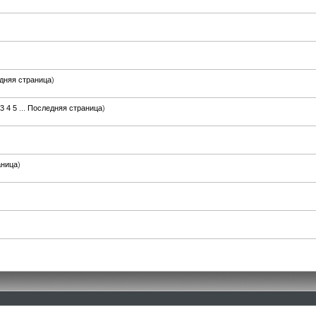
дняя страница
)
3
4
5
...
Последняя страница
)
аница
)