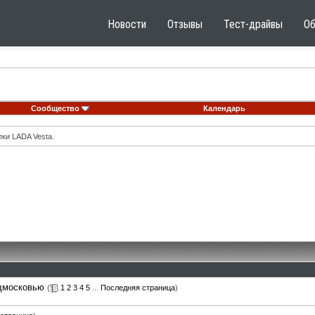
Новости
Отзывы
Тест-драйвы
О
Сообщество
Календарь
ки LADA Vesta.
одмосковью
(
1
2
3
4
5
...
Последняя страница
)