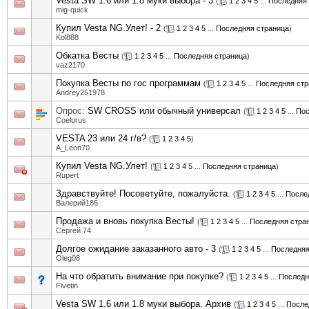
Vesta SW 1.6 или 1.8 муки выбора - 3
(
1
2
3
4
5
...
Последняя 
mig-quick
Купил Vesta NG.Улет! - 2
(
1
2
3
4
5
...
Последняя страница
)
Kol888
Обкатка Весты
(
1
2
3
4
5
...
Последняя страница
)
vaz2170
Покупка Весты по гос программам
(
1
2
3
4
5
...
Последняя стр
Andrey251978
Опрос:
SW CROSS или обычный универсал
(
1
2
3
4
5
...
Пос
Coelurus
VESTA 23 или 24 г/в?
(
1
2
3
4
5
)
A_Leon70
Купил Vesta NG.Улет!
(
1
2
3
4
5
...
Последняя страница
)
Rupert
Здравствуйте! Посоветуйте, пожалуйста.
(
1
2
3
4
5
...
После
Валерий186
Продажа и вновь покупка Весты!
(
1
2
3
4
5
...
Последняя стра
Сергей 74
Долгое ожидание заказанного авто - 3
(
1
2
3
4
5
...
Последняя
Oleg08
На что обратить внимание при покупке?
(
1
2
3
4
5
...
Последн
Fivetin
Vesta SW 1.6 или 1.8 муки выбора. Архив
(
1
2
3
4
5
...
После