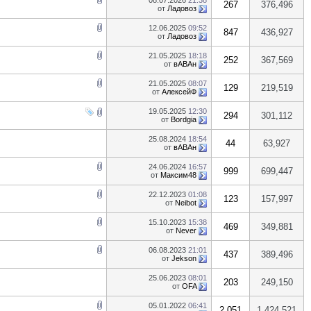
08.07.2026
21:38
267
376,496
от
Ладовоз
12.06.2025
09:52
847
436,927
от
Ладовоз
21.05.2025
18:18
252
367,569
от
вАВАн
21.05.2025
08:07
129
219,519
от
АлексейФ
19.05.2025
12:30
294
301,112
от
Bordgia
25.08.2024
18:54
44
63,927
от
вАВАн
24.06.2024
16:57
999
699,447
от
Максим48
22.12.2023
01:08
123
157,997
от
Neibot
15.10.2023
15:38
469
349,881
от
Never
06.08.2023
21:01
437
389,496
от
Jekson
25.06.2023
08:01
203
249,150
от
OFA
05.01.2022
06:41
2,051
1,424,521