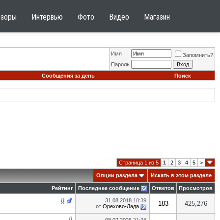
бзоры
Интервью
Фото
Видео
Магазин
Имя
Запомнить?
Пароль
Сообщения за день
Поиск
Страница 1 из 5
1
2
3
4
5
>
Опции раздела
Искать в этом разделе
Рейтинг
Последнее сообщение
Ответов
Просмотров
31.08.2018
10:39
183
425,276
от
Орехово-Лада