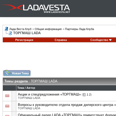
Лада Веста Клуб
>
Общая информация
>
Партнеры Лада Клуба
ТОРГМАШ LADA
Регистрация
Справка
Сообщество
Темы раздела
: ТОРГМАШ LADA
Тема
/
Автор
Акции и спецпредложения «ТОРГМАШ»
(
1
2
)
ТОРГМАШ LADA
Вопросы к руководителю отдела продаж дилерского центр
ТОРГМАШ LADA
Официальный дилер LADA «ТОРГМАШ» приветствует форум