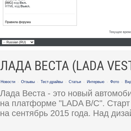
[IMG]
код
Вкл.
HTML код
Выкл.
Правила форума
Текущее врем
ЛАДА ВЕСТА (LADA VES
Новости
·
Отзывы
·
Тест-драйвы
·
Статьи
·
Интервью
·
Фото
·
Ви
Лада Веста - это новый автомо
на платформе "LADA B/C". Старт
на сентябрь 2015 года. Над диз