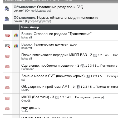
Объявление
:
Оглавление разделов и FAQ
bokareff
(Супер Модератор)
Объявление
:
Нормы, обязательные для исполнения
bokareff
(Супер Модератор)
Тема
/
Автор
Важно:
Оглавление раздела "Трансмиссия"
bokareff
Важно:
Техническая документация
bokareff
Плохо включаются передачи МКПП ВАЗ - 2
(
1
2
3
4
5
...
Пос
bokareff
Сцепление, проблемы и решения - 2
(
1
2
3
4
5
...
Последняя с
Botsmann
Замена масла в CVT (вариатор короче)
(
1
2
3
4
5
...
Последн
sal
Обсуждение и проблемы АМТ - 5
(
1
2
3
4
5
...
Последняя стра
MVA58
МКПП (Все типы) - 3
(
1
2
3
4
5
...
Последняя страница
)
Oleg08
ищу деталь
YuTu