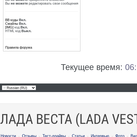
Вы
не можете
редактировать свои сообщения
BB коды
Вкл.
Смайлы
Вкл.
[IMG]
код
Вкл.
HTML код
Выкл.
Правила форума
Текущее время:
06
ЛАДА ВЕСТА (LADA VES
Новости
·
Отзывы
·
Тест-драйвы
·
Статьи
·
Интервью
·
Фото
·
Ви