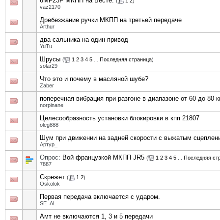
6MF23F МКПП на Весте.
(
1
2
)
vaz2170
Дребезжание ручки МКПП на третьей передаче
Arthur
два сальника на один привод
YuTu
Шрусы
(
1
2
3
4
5
...
Последняя страница
)
solar29
Что это и почему в масляной шубе?
Zaber
поперечная вибрация при разгоне в диапазоне от 60 до 80 к
norpinane
Целесообразность установки блокировки в кпп 21807
oleg888
Шум при движении на задней скорости с выжатым сцеплен
Артур_
Опрос:
Вой французкой МКПП JR5
(
1
2
3
4
5
...
Последняя ст
7887
Скрежет
(
1
2
)
Oskolok
Первая передача включается с ударом.
SE_AL
Амт не включаются 1, 3 и 5 передачи