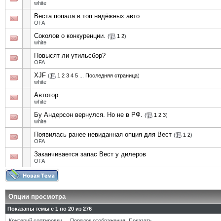
white
Веста попала в топ надёжных авто
OFA
Соколов о конкуренции.
(
1
2
)
white
Повысят ли утильсбор?
OFA
XJF
(
1
2
3
4
5
...
Последняя страница
)
white
Автотор
white
Бу Андерсон вернулся. Но не в РФ.
(
1
2
3
)
white
Появилась ранее невиданная опция для Вест
(
1
2
)
OFA
Заканчивается запас Вест у дилеров
OFA
Опции просмотра
Показаны темы с 1 по 20 из 276
Критерий сортировки
Порядок отображения
Показать