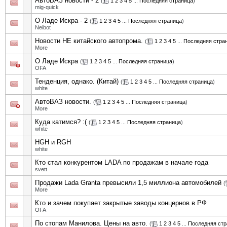
АвтоВАЗ новости - 2
(
1
2
3
4
5
...
Последняя страница
)
mig-quick
О Ладе Искра - 2
(
1
2
3
4
5
...
Последняя страница
)
Neibot
Новости НЕ китайского автопрома.
(
1
2
3
4
5
...
Последняя стра
More
О Ладе Искра
(
1
2
3
4
5
...
Последняя страница
)
OFA
Тенденция, однако. (Китай)
(
1
2
3
4
5
...
Последняя страница
)
white
АвтоВАЗ новости.
(
1
2
3
4
5
...
Последняя страница
)
More
Куда катимся? :(
(
1
2
3
4
5
...
Последняя страница
)
white
HGH и RGH
white
Кто стал конкурентом LADA по продажам в начале года
svett
Продажи Lada Granta превысили 1,5 миллиона автомобилей
(
More
Кто и зачем покупает закрытые заводы концернов в РФ
OFA
По стопам Манилова. Цены на авто.
(
1
2
3
4
5
...
Последняя стр