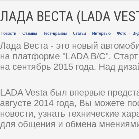
ЛАДА ВЕСТА (LADA VES
Новости
·
Отзывы
·
Тест-драйвы
·
Статьи
·
Интервью
·
Фото
·
Ви
Лада Веста - это новый автомо
на платформе "LADA B/C". Старт
на сентябрь 2015 года. Над диз
LADA Vesta был впервые предст
августе 2014 года, Вы можете п
новости, узнать технические ха
для общения и обмена мнениями