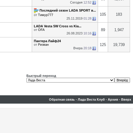
Сегодня
12:52
Последний сезон LADA SPORT в...
105
183
от
Тимур777
25.11.2019
01:28
LADA Vesta SW Cross vs Kia...
89
1,947
от
OFA
26.08.2023
10:16
Пантера Лайф24
125
19,739
от
Ризван
Вчера
20:18
Быстрый переход
Обратная связь
-
Лада Веста Клуб
-
Архив
-
Вверх