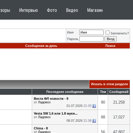
бзоры
Интервью
Фото
Видео
Магазин
Имя
Запомнить?
Пароль
Сообщения за день
Поиск
Искать в этом разделе
Последнее сообщение
Тем
Сообщений
Веста ФЛ новости - 9
90
21,258
от
Ладовоз
01.07.2026
21:33
Vesta SW 1.6 или 1.8 муки...
88
17,027
от
Ладовоз
08.07.2026
21:38
China - 8
56
42,807
от
Ладовоз