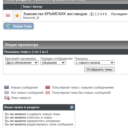
Тема
/
Автор
Знакомство КРЫМСКИХ веставодов.
(
1
2
3
4
5
...
Последняя 
MaximAl_M
Опции просмотра
Показаны темы с 1 по 1 из 1
Критерий сортировки
Порядок отображения
Показать
Новые сообщения
Популярная тема с новыми сообщениями
Нет новых сообщений
Популярная тема без новых сообщений
Тема закрыта
Ваши права в разделе
Вы
не можете
создавать новые темы
Вы
не можете
отвечать в темах
Вы
не можете
прикреплять вложения
Вы
не можете
редактировать свои сообщения