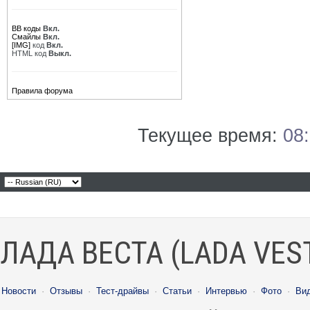
BB коды
Вкл.
Смайлы
Вкл.
[IMG]
код
Вкл.
HTML код
Выкл.
Правила форума
Текущее время:
08
ЛАДА ВЕСТА (LADA VES
Новости
·
Отзывы
·
Тест-драйвы
·
Статьи
·
Интервью
·
Фото
·
Ви