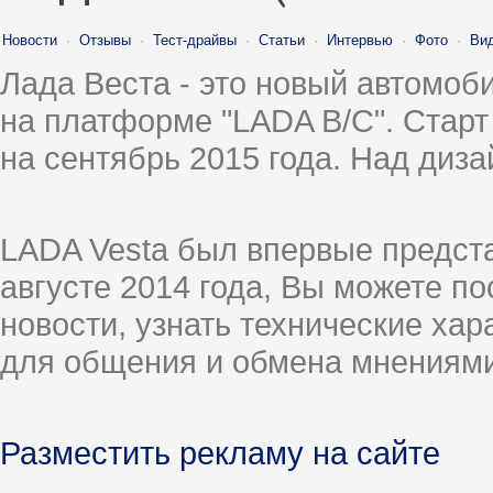
Новости
·
Отзывы
·
Тест-драйвы
·
Статьи
·
Интервью
·
Фото
·
Ви
Лада Веста - это новый автомо
на платформе "LADA B/C". Старт
на сентябрь 2015 года. Над диз
LADA Vesta был впервые предст
августе 2014 года, Вы можете п
новости, узнать технические ха
для общения и обмена мнениями
Разместить рекламу на сайте