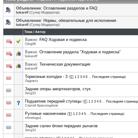
Объявление
:
Оглавление разделов и FAQ
bokareff
(Супер Модератор)
Объявление
:
Нормы, обязательные для исполнения
bokareff
(Супер Модератор)
Тема
/
Автор
Важно:
FAQ Ходовая и подвеска
Oleg08
Важно:
Оглавление раздела "Ходовая и подвеска"
bokareff
Важно:
Техническая документация
bokareff
Тормозные колодки - 3
(
1
2
3
4
5
...
Последняя страница
)
Ладовоз
Задние опоры амортизаторов, стук.
Serg33
Подшипник передней ступицы
(
1
2
3
4
5
...
Последняя страниц
Сергей Краснощёков
Рулевые наконечники
(
1
2
3
4
5
...
Последняя страница
)
shmeluga1
Задние сален блоки передних рычагов
Serg33