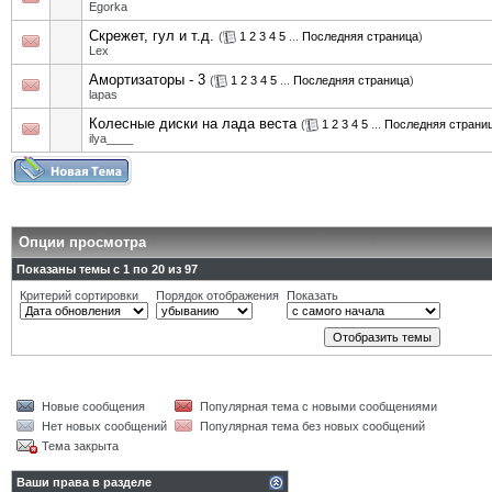
Egorka
Cкрежет, гул и т.д.
(
1
2
3
4
5
...
Последняя страница
)
Lex
Амортизаторы - 3
(
1
2
3
4
5
...
Последняя страница
)
lapas
Колесные диски на лада веста
(
1
2
3
4
5
...
Последняя страни
ilya____
Опции просмотра
Показаны темы с 1 по 20 из 97
Критерий сортировки
Порядок отображения
Показать
Новые сообщения
Популярная тема с новыми сообщениями
Нет новых сообщений
Популярная тема без новых сообщений
Тема закрыта
Ваши права в разделе