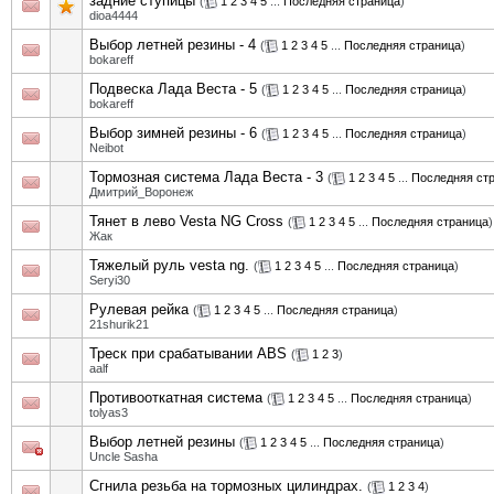
задние ступицы
(
1
2
3
4
5
...
Последняя страница
)
dioa4444
Выбор летней резины - 4
(
1
2
3
4
5
...
Последняя страница
)
bokareff
Подвеска Лада Веста - 5
(
1
2
3
4
5
...
Последняя страница
)
bokareff
Выбор зимней резины - 6
(
1
2
3
4
5
...
Последняя страница
)
Neibot
Тормозная система Лада Веста - 3
(
1
2
3
4
5
...
Последняя ст
Дмитрий_Воронеж
Тянет в лево Vesta NG Cross
(
1
2
3
4
5
...
Последняя страница
)
Жак
Тяжелый руль vesta ng.
(
1
2
3
4
5
...
Последняя страница
)
Seryi30
Рулевая рейка
(
1
2
3
4
5
...
Последняя страница
)
21shurik21
Треск при срабатывании ABS
(
1
2
3
)
aalf
Противооткатная система
(
1
2
3
4
5
...
Последняя страница
)
tolyas3
Выбор летней резины
(
1
2
3
4
5
...
Последняя страница
)
Uncle Sasha
Сгнила резьба на тормозных цилиндрах.
(
1
2
3
4
)