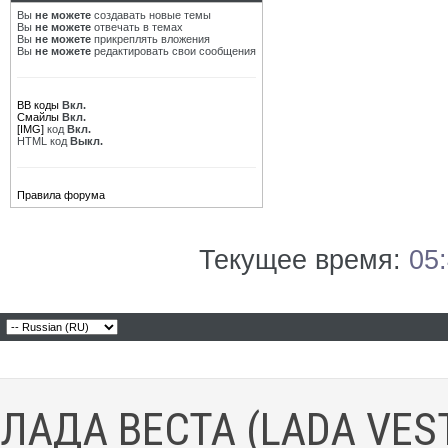
Вы
не можете
создавать новые темы
Вы
не можете
отвечать в темах
Вы
не можете
прикреплять вложения
Вы
не можете
редактировать свои сообщения
BB коды
Вкл.
Смайлы
Вкл.
[IMG]
код
Вкл.
HTML код
Выкл.
Правила форума
Текущее время:
05
ЛАДА ВЕСТА (LADA VES