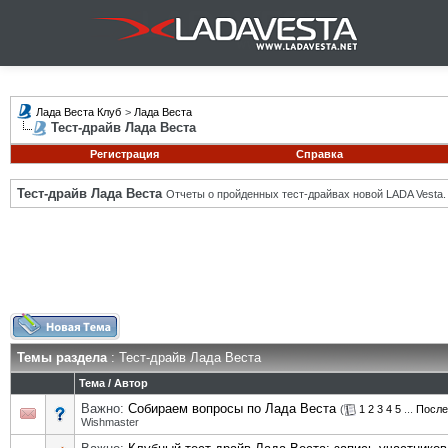
Лада Веста Клуб
>
Лада Веста
Тест-драйв Лада Веста
Регистрация
Справка
Тест-драйв Лада Веста
Отчеты о пройденных тест-драйвах новой LADA Vesta.
Темы раздела
: Тест-драйв Лада Веста
Тема
/
Автор
Важно:
Собираем вопросы по Лада Веста
(
1
2
3
4
5
...
После
Wishmaster