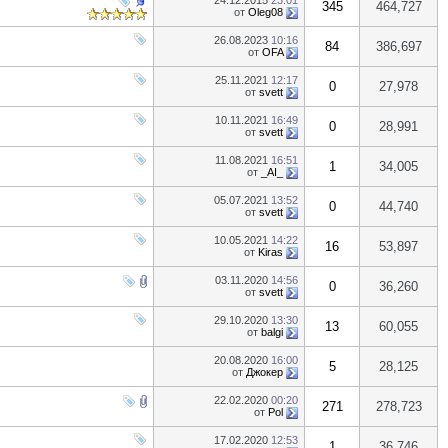
24.12.2015
23:01
345
464,727
от
Oleg08
26.08.2023
10:16
84
386,697
от
OFA
25.11.2021
12:17
0
27,978
от
svett
10.11.2021
16:49
0
28,991
от
svett
11.08.2021
16:51
1
34,005
от
_AI_
05.07.2021
13:52
0
44,740
от
svett
10.05.2021
14:22
16
53,897
от
Kiras
03.11.2020
14:56
0
36,260
от
svett
29.10.2020
13:30
13
60,055
от
balgi
20.08.2020
16:00
5
28,125
от
Джокер
22.02.2020
00:20
271
278,723
от
Pol
17.02.2020
12:53
1
36,746