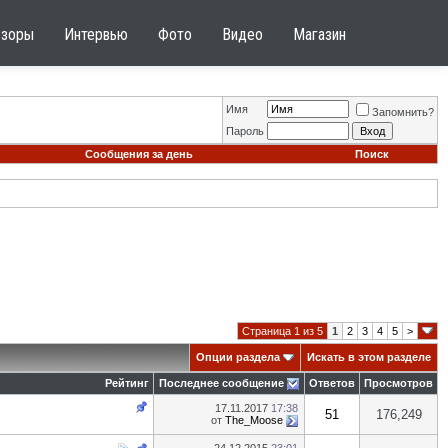
бзоры
Интервью
Фото
Видео
Магазин
Имя
Запомнить?
Пароль
Сообщения за день
Поиск
Страница 1 из 5
1
2
3
4
5
>
Опции раздела
Искать в этом разделе
Рейтинг
Последнее сообщение
Ответов
Просмотров
17.11.2017
17:38
51
176,249
от
The_Moose