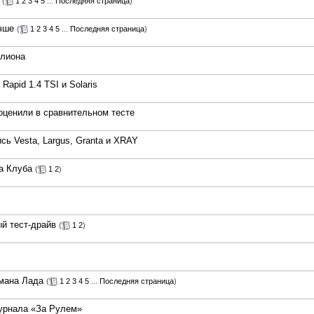
(
1
2
3
4
5
...
Последняя страница
)
чше
(
1
2
3
4
5
...
Последняя страница
)
ллиона
apid 1.4 TSI и Solaris
 оценили в сравнительном тесте
сь Vesta, Largus, Granta и XRAY
да Клуба
(
1
2
)
й тест-драйв
(
1
2
)
гмана Лада
(
1
2
3
4
5
...
Последняя страница
)
журнала «За Рулем»