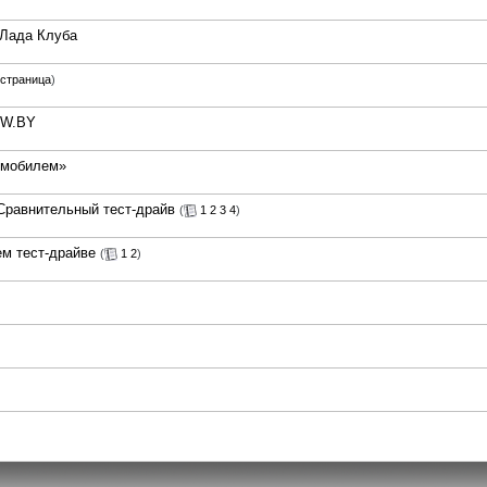
 Лада Клуба
страница
)
ABW.BY
омобилем»
 Сравнительный тест-драйв
(
1
2
3
4
)
ем тест-драйве
(
1
2
)