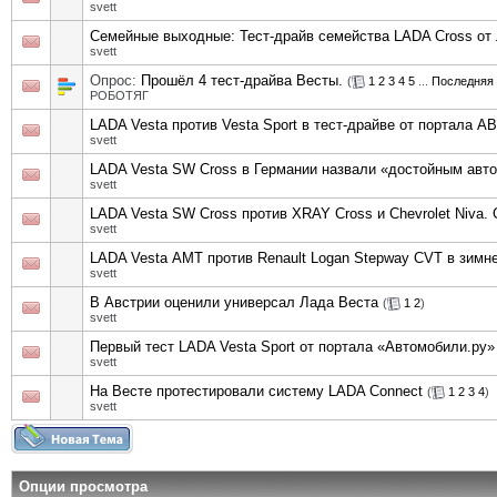
svett
Семейные выходные: Тест-драйв семейства LADA Cross от
svett
Опрос:
Прошёл 4 тест-драйва Весты.
(
1
2
3
4
5
...
Последняя 
РОБОТЯГ
LADA Vesta против Vesta Sport в тест-драйве от портала 
svett
LADA Vesta SW Cross в Германии назвали «достойным авт
svett
LADA Vesta SW Cross против XRAY Cross и Chevrolet Niva.
svett
LADA Vesta АМТ против Renault Logan Stepway CVT в зимн
svett
В Австрии оценили универсал Лада Веста
(
1
2
)
svett
Первый тест LADA Vesta Sport от портала «Автомобили.ру»
svett
На Весте протестировали систему LADA Connect
(
1
2
3
4
)
svett
Опции просмотра