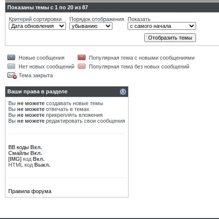
Показаны темы с 1 по 20 из 87
Критерий сортировки
Порядок отображения
Показать
Новые сообщения
Популярная тема с новыми сообщениями
Нет новых сообщений
Популярная тема без новых сообщений
Тема закрыта
Ваши права в разделе
Вы
не можете
создавать новые темы
Вы
не можете
отвечать в темах
Вы
не можете
прикреплять вложения
Вы
не можете
редактировать свои сообщения
BB коды
Вкл.
Смайлы
Вкл.
[IMG]
код
Вкл.
HTML код
Выкл.
Правила форума