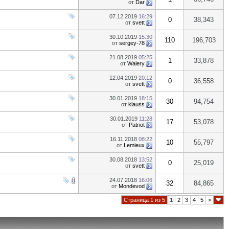
от
Dar
07.12.2019
16:29
0
38,343
от
svett
30.10.2019
15:30
110
196,703
от
sergey-78
21.08.2019
05:25
1
33,878
от
Walery
12.04.2019
20:12
0
36,558
от
svett
30.01.2019
18:15
30
94,754
от
klauss
30.01.2019
11:28
17
53,078
от
Patriot
16.11.2018
08:22
10
55,797
от
Lemieux
30.08.2018
13:52
0
25,019
от
svett
24.07.2018
16:06
32
84,865
от
Mondevod
Страница 1 из 5
1
2
3
4
5
>