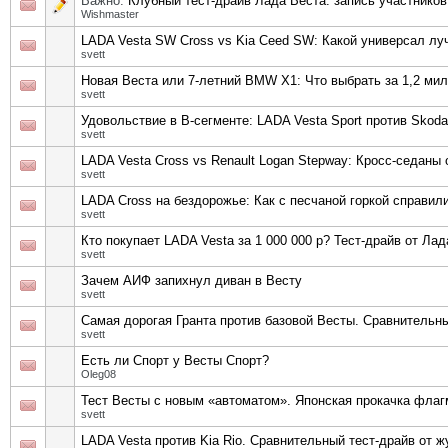
Важно:
Клубный тест-драйв Лада Веста: запись участников
Wishmaster
LADA Vesta SW Cross vs Kia Ceed SW: Какой универсал лу
svett
Новая Веста или 7-летний BMW X1: Что выбрать за 1,2 ми
svett
Удовольствие в В-сегменте: LADA Vesta Sport против Skoda R
svett
LADA Vesta Cross vs Renault Logan Stepway: Кросс-седаны
svett
LADA Cross на бездорожье: Как с песчаной горкой справили
svett
Кто покупает LADA Vesta за 1 000 000 р? Тест-драйв от Ла
svett
Зачем АИФ запихнул диван в Весту
svett
Самая дорогая Гранта против базовой Весты. Сравнительны
svett
Есть ли Спорт у Весты Спорт?
Oleg08
Тест Весты с новым «автоматом». Японская прокачка фла
svett
LADA Vesta против Kia Rio. Сравнительный тест-драйв от 