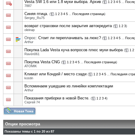
Vesta SW 1.6 или 1.8 муки выбора. Архив
(
1
2
3
4
5
...
После
7887
Синяя птица.
(
1
2
3
4
5
...
Последняя страница
)
Sergey_Ru75
возврат страховки после закрытия автокредита
(
1
2
3
)
oleinap
Опрос:
Стоит ли переплачивать за люкс?
(
1
2
3
4
5
...
После
Arthur
Покупка Lada Vesta куча вопросов плюс муки выбора
(
1
2
Raven061
Покупка Vesta CNG
(
1
2
3
4
5
...
Последняя страница
)
ATOMIK
Климат или Кондей / место сзади
(
1
2
3
4
5
...
Последняя стр
kostin
Вспоминаем ушедшие из линейки комплектации
Arthur
Показания приборки в новой Весте.
(
1
2
3
4
)
Сергей 74
Опции просмотра
Показаны темы с 1 по 20 из 87