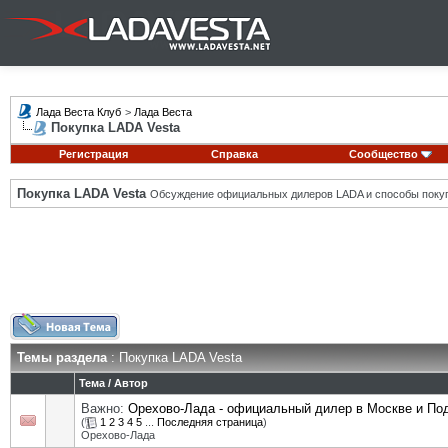
Лада Веста Клуб
>
Лада Веста
Покупка LADA Vesta
Регистрация
Справка
Сообщество
Покупка LADA Vesta
Обсуждение официальных дилеров LADA и способы покуп
Темы раздела
: Покупка LADA Vesta
Тема
/
Автор
Важно:
Орехово-Лада - официальный дилер в Москве и П
(
1
2
3
4
5
...
Последняя страница
)
Орехово-Лада