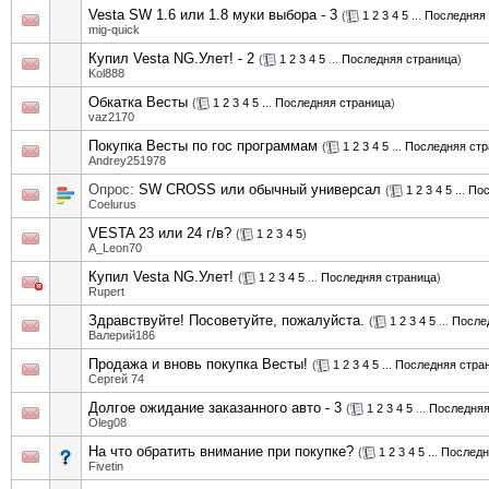
Vesta SW 1.6 или 1.8 муки выбора - 3
(
1
2
3
4
5
...
Последняя 
mig-quick
Купил Vesta NG.Улет! - 2
(
1
2
3
4
5
...
Последняя страница
)
Kol888
Обкатка Весты
(
1
2
3
4
5
...
Последняя страница
)
vaz2170
Покупка Весты по гос программам
(
1
2
3
4
5
...
Последняя стр
Andrey251978
Опрос:
SW CROSS или обычный универсал
(
1
2
3
4
5
...
Пос
Coelurus
VESTA 23 или 24 г/в?
(
1
2
3
4
5
)
A_Leon70
Купил Vesta NG.Улет!
(
1
2
3
4
5
...
Последняя страница
)
Rupert
Здравствуйте! Посоветуйте, пожалуйста.
(
1
2
3
4
5
...
После
Валерий186
Продажа и вновь покупка Весты!
(
1
2
3
4
5
...
Последняя стра
Сергей 74
Долгое ожидание заказанного авто - 3
(
1
2
3
4
5
...
Последняя
Oleg08
На что обратить внимание при покупке?
(
1
2
3
4
5
...
Последн
Fivetin