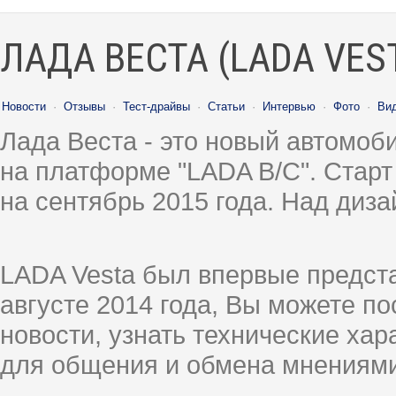
ЛАДА ВЕСТА (LADA VES
Новости
·
Отзывы
·
Тест-драйвы
·
Статьи
·
Интервью
·
Фото
·
Ви
Лада Веста - это новый автомо
на платформе "LADA B/C". Старт
на сентябрь 2015 года. Над диз
LADA Vesta был впервые предст
августе 2014 года, Вы можете п
новости, узнать технические ха
для общения и обмена мнениями