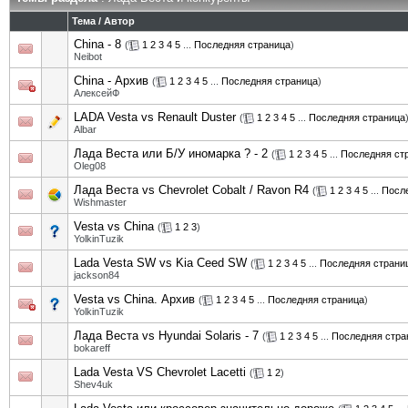
Тема
/
Автор
China - 8
(
1
2
3
4
5
...
Последняя страница
)
Neibot
China - Архив
(
1
2
3
4
5
...
Последняя страница
)
АлексейФ
LADA Vesta vs Renault Duster
(
1
2
3
4
5
...
Последняя страница
Albar
Лада Веста или Б/У иномарка ? - 2
(
1
2
3
4
5
...
Последняя ст
Oleg08
Лада Веста vs Chevrolet Cobalt / Ravon R4
(
1
2
3
4
5
...
Посл
Wishmaster
Vesta vs China
(
1
2
3
)
YolkinTuzik
Lada Vesta SW vs Kia Ceed SW
(
1
2
3
4
5
...
Последняя страни
jackson84
Vesta vs China. Архив
(
1
2
3
4
5
...
Последняя страница
)
YolkinTuzik
Лада Веста vs Hyundai Solaris - 7
(
1
2
3
4
5
...
Последняя стра
bokareff
Lada Vesta VS Chevrolet Lacetti
(
1
2
)
Shev4uk