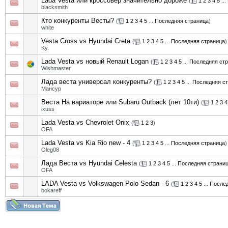
Lada Vesta или кроссовер значительно дороже
(
1
2
3
4
5
...
blacksmith
Кто конкуренты Весты?
(
1
2
3
4
5
...
Последняя страница
)
white
Vesta Cross vs Hyundai Creta
(
1
2
3
4
5
...
Последняя страница
)
Ky.
Lada Vesta vs новый Renault Logan
(
1
2
3
4
5
...
Последняя ст
Wishmaster
Лада веста универсал конкуренты?
(
1
2
3
4
5
...
Последняя с
Мансур
Веста На вариаторе или Subaru Outback (лет 10ти)
(
1
2
3
4
ixuss
Lada Vesta vs Chevrolet Onix
(
1
2
3
)
OFA
Lada Vesta vs Kia Rio new - 4
(
1
2
3
4
5
...
Последняя страница
)
Oleg08
Лада Веста vs Hyundai Celesta
(
1
2
3
4
5
...
Последняя страни
OFA
LADA Vesta vs Volkswagen Polo Sedan - 6
(
1
2
3
4
5
...
Послед
bokareff