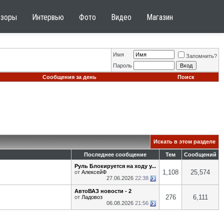
бзоры
Интервью
Фото
Видео
Магазин
Имя
Запомнить?
Пароль
Сообщения за день
Поиск
Искать в этом разделе
Последнее сообщение
Тем
Сообщений
Руль Блокируется на ходу у...
1,108
25,574
от
АлексейФ
27.06.2026
22:38
АвтоВАЗ новости - 2
276
6,111
от
Ладовоз
06.08.2026
21:56