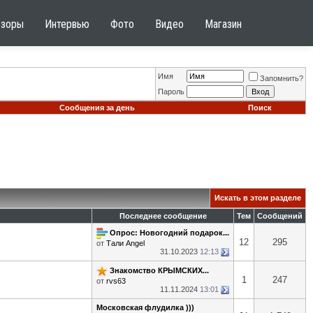
бзоры
Интервью
Фото
Видео
Магазин
Имя
Запомнить?
Пароль
Сообщения за день
Поиск
Искать в этом разделе
Последнее сообщение
Тем
Сообщений
Опрос: Новогодний подарок...
12
295
от
Тали Angel
31.10.2023
12:13
Знакомство КРЫМСКИХ...
1
247
от
rvs63
11.11.2024
13:01
Московская флудилка )))