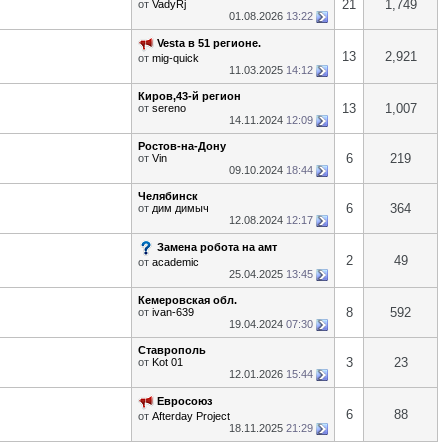
21
1,749
от
VadyRj
01.08.2026
13:22
Vesta в 51 регионе.
13
2,921
от
mig-quick
11.03.2025
14:12
Киров,43-й регион
13
1,007
от
sereno
14.11.2024
12:09
Ростов-на-Дону
6
219
от
Vin
09.10.2024
18:44
Челябинск
6
364
от
дим димыч
12.08.2024
12:17
Замена робота на амт
2
49
от
academic
25.04.2025
13:45
Кемеровская обл.
8
592
от
ivan-639
19.04.2024
07:30
Ставрополь
3
23
от
Kot 01
12.01.2026
15:44
Евросоюз
6
88
от
Afterday Project
18.11.2025
21:29