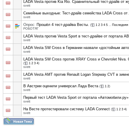
LADA Vesta против Kia Rio. Сравнительный тест-драйв от 
svett
Семейные выходные: Тест-драйв семейства LADA Cross от
svett
Опрос:
Прошёл 4 тест-драйва Весты.
(
1
2
3
4
5
...
Последняя 
РОБОТЯГ
LADA Vesta против Vesta Sport в тест-драйве от портала 
svett
LADA Vesta SW Cross в Германии назвали «достойным авт
svett
LADA Vesta SW Cross против XRAY Cross и Chevrolet Niva.
(
1
2
3
4
)
svett
LADA Vesta АМТ против Renault Logan Stepway CVT в зимн
svett
В Австрии оценили универсал Лада Веста
(
1
2
)
svett
Первый тест LADA Vesta Sport от портала «Автомобили.ру»
svett
На Весте протестировали систему LADA Connect
(
1
2
3
4
)
svett