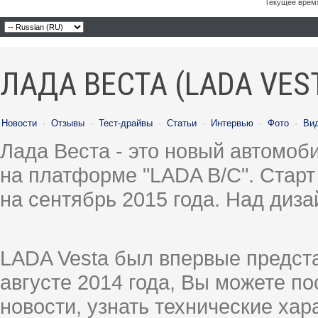
Текущее врем
ЛАДА ВЕСТА (LADA VES
Новости
·
Отзывы
·
Тест-драйвы
·
Статьи
·
Интервью
·
Фото
·
Ви
Лада Веста - это новый автомо
на платформе "LADA B/C". Старт
на сентябрь 2015 года. Над диз
LADA Vesta был впервые предст
августе 2014 года, Вы можете п
новости, узнать технические ха