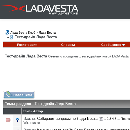
Лада Веста Клуб
>
Лада Веста
Тест-драйв Лада Веста
Регистрация
Справка
Сообщество
Тест-драйв Лада Веста
Отчеты о пройденных тест-драйвах новой LADA Vesta.
Темы раздела
: Тест-драйв Лада Веста
Тема
/
Автор
Важно:
Собираем вопросы по Лада Веста
(
1
2
3
4
5
...
После
Wishmaster