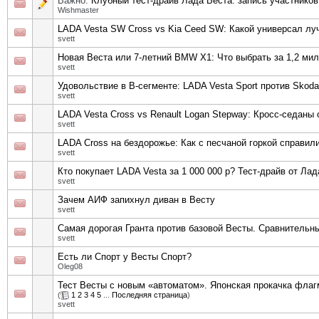
Важно:
Клубный тест-драйв Лада Веста: запись участников
Wishmaster
LADA Vesta SW Cross vs Kia Ceed SW: Какой универсал лу
svett
Новая Веста или 7-летний BMW X1: Что выбрать за 1,2 ми
svett
Удовольствие в В-сегменте: LADA Vesta Sport против Skoda R
svett
LADA Vesta Cross vs Renault Logan Stepway: Кросс-седаны
svett
LADA Cross на бездорожье: Как с песчаной горкой справили
svett
Кто покупает LADA Vesta за 1 000 000 р? Тест-драйв от Ла
svett
Зачем АИФ запихнул диван в Весту
svett
Самая дорогая Гранта против базовой Весты. Сравнительны
svett
Есть ли Спорт у Весты Спорт?
Oleg08
Тест Весты с новым «автоматом». Японская прокачка фла
(
1
2
3
4
5
...
Последняя страница
)
svett