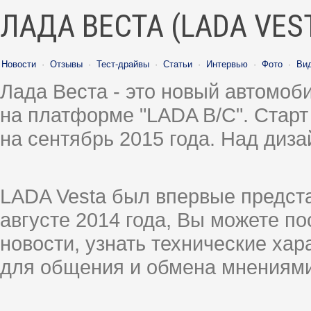
ЛАДА ВЕСТА (LADA VES
Новости
·
Отзывы
·
Тест-драйвы
·
Статьи
·
Интервью
·
Фото
·
Ви
Лада Веста - это новый автомо
на платформе "LADA B/C". Старт
на сентябрь 2015 года. Над диз
LADA Vesta был впервые предст
августе 2014 года, Вы можете п
новости, узнать технические ха
для общения и обмена мнениями