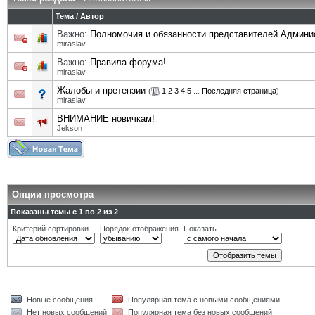
Тема
/
Автор
Важно:
Полномочия и обязанности представителей Админи
miraslav
Важно:
Правила форума!
miraslav
Жалобы и претензии
(
1
2
3
4
5
...
Последняя страница
)
miraslav
ВНИМАНИЕ новичкам!
Jekson
Опции просмотра
Показаны темы с 1 по 2 из 2
Критерий сортировки
Порядок отображения
Показать
Новые сообщения
Популярная тема с новыми сообщениями
Нет новых сообщений
Популярная тема без новых сообщений