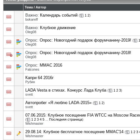
Тема
/
Автор
Важно:
Календарь событий
(
1
2
)
bokareff
Важно:
Клубное движение
Oleg08
Опрос:
Опрос: Новогодний подарок форумчанину-2019!
(
Oleg08
Опрос:
Опрос: Новогодний подарок форумчанину-2018!
Oleg08
Опрос:
ММАС 2016
Falcones
Капри 64 2016г
Рубин
LADA Vesta в стихах. Конкурс Лада Клуба
(
1
2
3
)
svett
Автопробег «Я люблю LADA-2015»
(
1
2
)
svett
07.06.2015: Клубное посещение FIA WTCC на Moscow Race
(
1
2
3
4
5
...
Последняя страница
)
Wishmaster
29.08.14: Клубное бесплатное посещение ММАС'14
(
1
2
3
Wishmaster