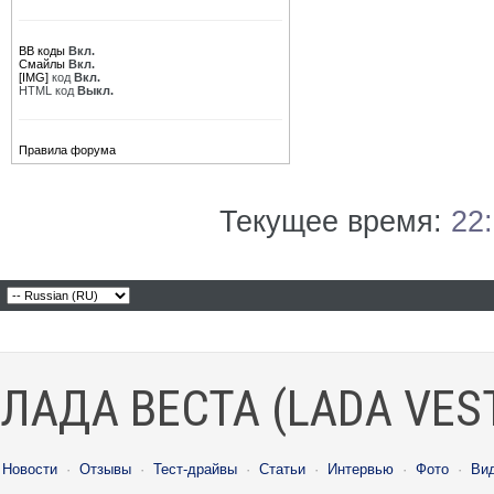
BB коды
Вкл.
Смайлы
Вкл.
[IMG]
код
Вкл.
HTML код
Выкл.
Правила форума
Текущее время:
22
ЛАДА ВЕСТА (LADA VES
Новости
·
Отзывы
·
Тест-драйвы
·
Статьи
·
Интервью
·
Фото
·
Ви