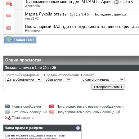
Трансмиссионные масла для MT/АМТ - Архив
(
1
2
3
4
5
...
АлексейК
Масла Лукойл отзывы.
(
1
2
3
4
5
...
Последняя страница
)
vaz2170
Веста первый ВАЗ, где нет отдельного топливного фильтра
Efremovets
Опции просмотра
Показаны темы с 1 по 20 из 29
Критерий сортировки
Порядок отображения
Показать
Новые сообщения
Популярная тема с новыми сообщениями
Нет новых сообщений
Популярная тема без новых сообщений
Тема закрыта
Ваши права в разделе
Вы
не можете
создавать новые темы