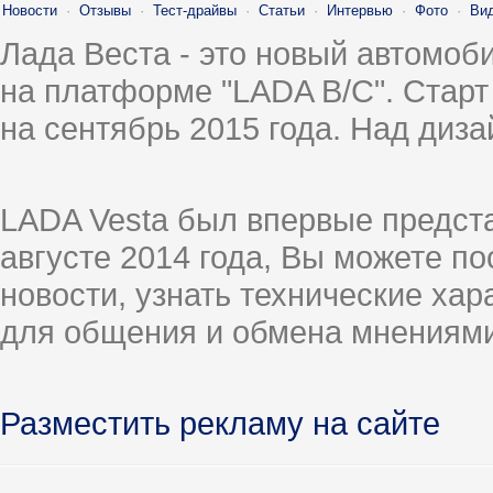
Новости
·
Отзывы
·
Тест-драйвы
·
Статьи
·
Интервью
·
Фото
·
Ви
Лада Веста - это новый автомо
на платформе "LADA B/C". Старт
на сентябрь 2015 года. Над диз
LADA Vesta был впервые предст
августе 2014 года, Вы можете п
новости, узнать технические ха
для общения и обмена мнениями
Разместить рекламу на сайте