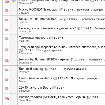
Опрос:
Моторные масла для Лада Веста - Архив
(
1
2
3
4
5
Teanovod83
Масло РОСНЕФТЬ отзывы.
(
1
2
3
4
5
...
Последняя страница
)
vaz2170
Бензин 92, 95, или 98/100? - 3
(
1
2
3
4
5
...
Последняя страниц
Jekson
Не всегда идет омывайка, куда копать?
(
1
2
3
4
5
...
Последн
oldman_lbt
Тормозная жидкость
(
1
2
3
4
5
)
Vlad i mir
Трудности при заправке бензином (отстрел пистолета, выпле
(
1
2
3
4
5
...
Последняя страница
)
Efremovets
Бензин 92, 95, или 98/100? - Архив
(
1
2
3
4
5
...
Последняя ст
Wishmaster
Большой расход
(
1
2
3
4
5
...
Последняя страница
)
Premium
Слили бензин на Весте
(
1
2
3
4
5
...
Последняя страница
)
Bartez
15w40 на лето в Весту
(
1
2
3
4
)
zmey999
Расход топлива (БЕНЗИН) Lada Vesta - Архив
(
1
2
3
4
5
...
П
YusupDag