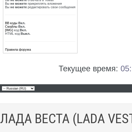
Вы
не можете
отвечать в темах
Вы
не можете
прикреплять вложения
Вы
не можете
редактировать свои сообщения
BB коды
Вкл.
Смайлы
Вкл.
[IMG]
код
Вкл.
HTML код
Выкл.
Правила форума
Текущее время:
05
ЛАДА ВЕСТА (LADA VES