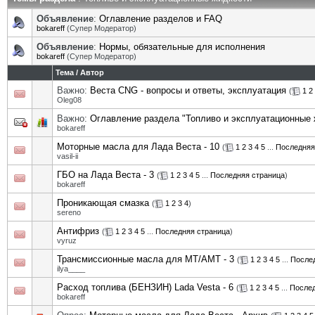
Объявление
:
Оглавление разделов и FAQ
bokareff
(Супер Модератор)
Объявление
:
Нормы, обязательные для исполнения
bokareff
(Супер Модератор)
Тема
/
Автор
Важно:
Веста CNG - вопросы и ответы, эксплуатация
(
1
2
Oleg08
Важно:
Оглавление раздела "Топливо и эксплуатационные 
bokareff
Моторные масла для Лада Веста - 10
(
1
2
3
4
5
...
Последняя
vasil-ii
ГБО на Лада Веста - 3
(
1
2
3
4
5
...
Последняя страница
)
bokareff
Проникающая смазка
(
1
2
3
4
)
sereno
Антифриз
(
1
2
3
4
5
...
Последняя страница
)
vyruz
Трансмиссионные масла для MT/АМТ - 3
(
1
2
3
4
5
...
После
ilya____
Расход топлива (БЕНЗИН) Lada Vesta - 6
(
1
2
3
4
5
...
Послед
bokareff