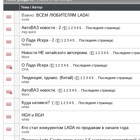
Тема
/
Автор
Важно:
ВСЕМ ЛЮБИТЕЛЯМ LADA!
svett
АвтоВАЗ новости - 2
(
1
2
3
4
5
...
Последняя страница
)
mig-quick
О Ладе Искра - 2
(
1
2
3
4
5
...
Последняя страница
)
Neibot
Новости НЕ китайского автопрома.
(
1
2
3
4
5
...
Последняя стра
More
О Ладе Искра
(
1
2
3
4
5
...
Последняя страница
)
OFA
Тенденция, однако. (Китай)
(
1
2
3
4
5
...
Последняя страница
)
white
АвтоВАЗ новости.
(
1
2
3
4
5
...
Последняя страница
)
More
Куда катимся? :(
(
1
2
3
4
5
...
Последняя страница
)
white
HGH и RGH
white
Кто стал конкурентом LADA по продажам в начале года
svett