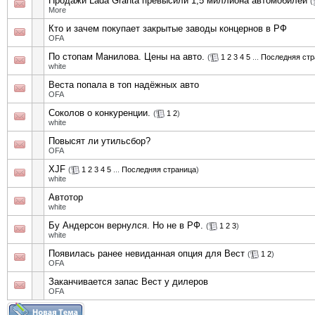
Продажи Lada Granta превысили 1,5 миллиона автомобилей
(
More
Кто и зачем покупает закрытые заводы концернов в РФ
OFA
По стопам Манилова. Цены на авто.
(
1
2
3
4
5
...
Последняя стр
white
Веста попала в топ надёжных авто
OFA
Соколов о конкуренции.
(
1
2
)
white
Повысят ли утильсбор?
OFA
XJF
(
1
2
3
4
5
...
Последняя страница
)
white
Автотор
white
Бу Андерсон вернулся. Но не в РФ.
(
1
2
3
)
white
Появилась ранее невиданная опция для Вест
(
1
2
)
OFA
Заканчивается запас Вест у дилеров
OFA