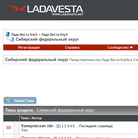
Лада Веста Клуб
>
Лада Веста Клуб
Сибирский федеральный округ
Регистрация
Справка
Сообщество
Сибирский федеральный округ
Представительства Лада Веста Клуба в Си
Темы раздела
: Сибирский федеральный округ
Тема
/
Автор
Кемеровская обл.
(
1
2
3
4
5
...
Последняя страница
)
Dips