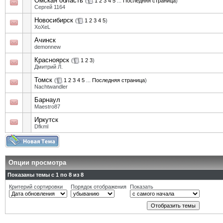
Омская область
(
1
2
3
4
5
...
Последняя страница
)
Сергей 1164
Новосибирск
(
1
2
3
4
5
)
XoXeL
Ачинск
demonnew
Красноярск
(
1
2
3
)
Дмитрий Л.
Томск
(
1
2
3
4
5
...
Последняя страница
)
Nachtwandler
Барнаул
Maestro87
Иркутск
Dfkml
Опции просмотра
Показаны темы с 1 по 8 из 8
Критерий сортировки
Порядок отображения
Показать