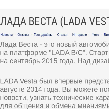
ЛАДА ВЕСТА (LADA VES
Новости
·
Отзывы
·
Тест-драйвы
·
Статьи
·
Интервью
·
Фото
·
Ви
Лада Веста - это новый автомо
на платформе "LADA B/C". Старт
на сентябрь 2015 года. Над диз
LADA Vesta был впервые предст
августе 2014 года, Вы можете п
новости, узнать технические ха
для общения и обмена мнениями