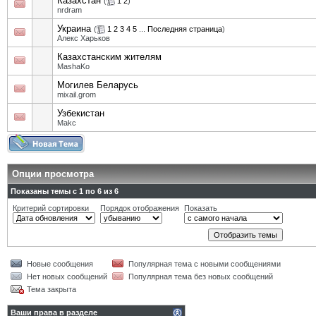
Казахстан
(
1
2
)
nrdram
Украина
(
1
2
3
4
5
...
Последняя страница
)
Алекс Харьков
Казахстанским жителям
MashaKo
Могилев Беларусь
mixail.grom
Узбекистан
Makc
Опции просмотра
Показаны темы с 1 по 6 из 6
Критерий сортировки
Порядок отображения
Показать
Новые сообщения
Популярная тема с новыми сообщениями
Нет новых сообщений
Популярная тема без новых сообщений
Тема закрыта
Ваши права в разделе