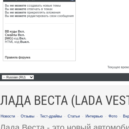
Вы
не можете
создавать новые темы
Вы
не можете
отвечать в темах
Вы
не можете
прикреплять вложения
Вы
не можете
редактировать свои сообщения
BB коды
Вкл.
Смайлы
Вкл.
[IMG]
код
Вкл.
HTML код
Выкл.
Правила форума
Текущее врем
ЛАДА ВЕСТА (LADA VES
Новости
·
Отзывы
·
Тест-драйвы
·
Статьи
·
Интервью
·
Фото
·
Ви
Лада Веста - это новый автомо