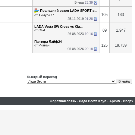
Вчера
23:39
Последний сезон LADA SPORT в...
105
183
от
Тимур777
25.11.2019
01:28
LADA Vesta SW Cross vs Kia...
89
1,947
от
OFA
26.08.2023
10:16
Пантера Лайф24
125
19,739
от
Ризван
05.08.2026
20:18
Быстрый переход
Обратная связь
-
Лада Веста Клуб
-
Архив
-
Вверх