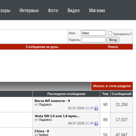
бзоры
Интервью
Фото
Видео
Магазин
Имя
Запомнить?
Пароль
Сообщения за день
Поиск
Искать в этом разделе
Последнее сообщение
Тем
Сообщений
Веста ФЛ новости - 9
90
21,258
от
Ладовоз
01.07.2026
21:33
Vesta SW 1.6 или 1.8 муки...
88
17,027
от
Ладовоз
08.07.2026
21:38
China - 8
56
42,847
от
Neibot