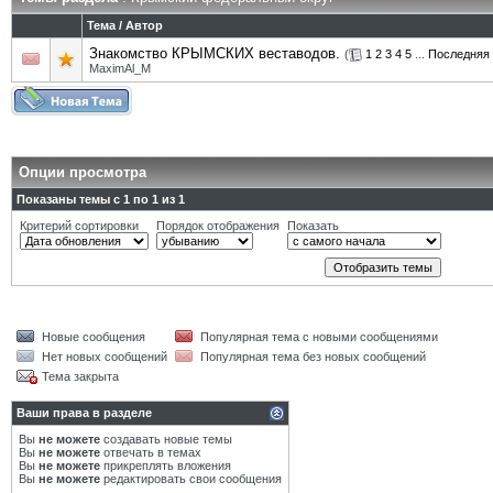
Тема
/
Автор
Знакомство КРЫМСКИХ веставодов.
(
1
2
3
4
5
...
Последняя 
MaximAl_M
Опции просмотра
Показаны темы с 1 по 1 из 1
Критерий сортировки
Порядок отображения
Показать
Новые сообщения
Популярная тема с новыми сообщениями
Нет новых сообщений
Популярная тема без новых сообщений
Тема закрыта
Ваши права в разделе
Вы
не можете
создавать новые темы
Вы
не можете
отвечать в темах
Вы
не можете
прикреплять вложения
Вы
не можете
редактировать свои сообщения