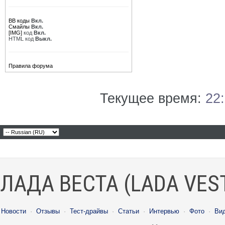
BB коды
Вкл.
Смайлы
Вкл.
[IMG]
код
Вкл.
HTML код
Выкл.
Правила форума
Текущее время:
22
ЛАДА ВЕСТА (LADA VES
Новости
·
Отзывы
·
Тест-драйвы
·
Статьи
·
Интервью
·
Фото
·
Ви