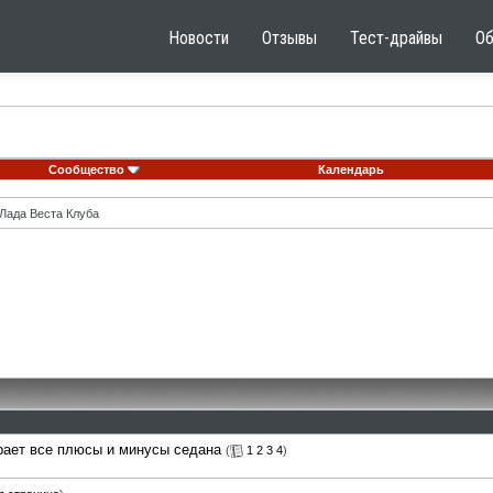
Новости
Отзывы
Тест-драйвы
О
Сообщество
Календарь
Лада Веста Клуба
рает все плюсы и минусы седана
(
1
2
3
4
)