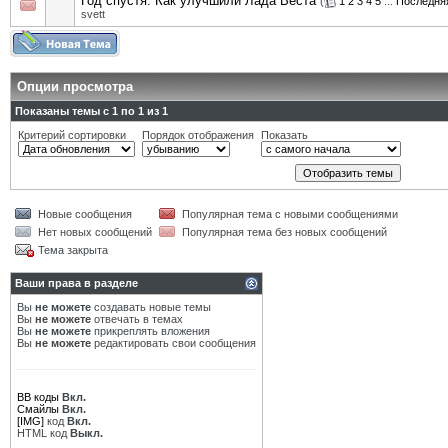
Год спустя: Как улучшили Лада Веста
(
1
2
3
4
5
...
Последня
svett
Опции просмотра
Показаны темы с 1 по 1 из 1
Критерий сортировки
Порядок отображения
Показать
Новые сообщения
Популярная тема с новыми сообщениями
Нет новых сообщений
Популярная тема без новых сообщений
Тема закрыта
Ваши права в разделе
Вы
не можете
создавать новые темы
Вы
не можете
отвечать в темах
Вы
не можете
прикреплять вложения
Вы
не можете
редактировать свои сообщения
BB коды
Вкл.
Смайлы
Вкл.
[IMG]
код
Вкл.
HTML код
Выкл.