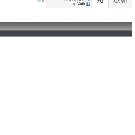
06.09.2024
18:26
234
645,931
от
Vadik