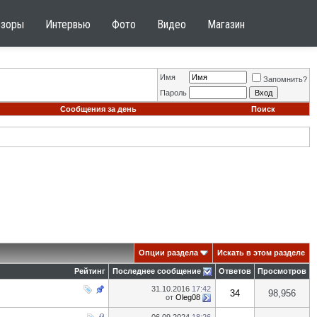
бзоры
Интервью
Фото
Видео
Магазин
Имя
Запомнить?
Пароль
Сообщения за день
Поиск
Опции раздела
Искать в этом разделе
Рейтинг
Последнее сообщение
Ответов
Просмотров
31.10.2016
17:42
34
98,956
от
Oleg08