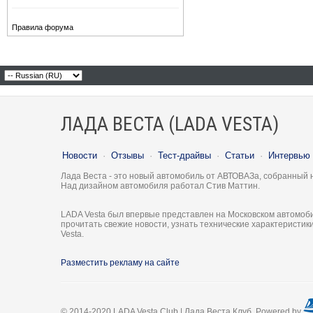
Правила форума
ЛАДА ВЕСТА (LADA VESTA)
Новости
·
Отзывы
·
Тест-драйвы
·
Статьи
·
Интервью
Лада Веста - это новый автомобиль от АВТОВАЗа, собранный 
Над дизайном автомобиля работал Стив Маттин.
LADA Vesta был впервые представлен на Московском автомоби
прочитать свежие новости, узнать технические характеристи
Vesta.
Разместить рекламу на сайте
© 2014-2020 LADA Vesta Club | Лада Веста Клуб. Powered by