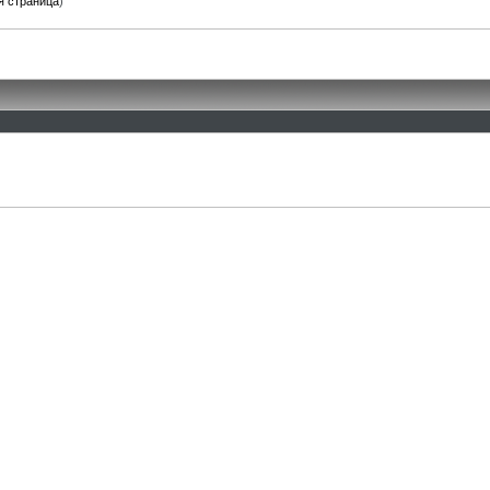
я страница
)