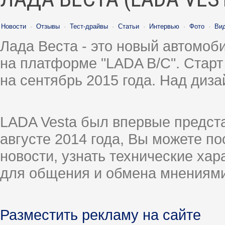
Новости
·
Отзывы
·
Тест-драйвы
·
Статьи
·
Интервью
·
Фото
·
Ви
Лада Веста - это новый автомо
на платформе "LADA B/C". Старт
на сентябрь 2015 года. Над диз
LADA Vesta был впервые предст
августе 2014 года, Вы можете п
новости, узнать технические ха
для общения и обмена мнениями
Разместить рекламу на сайте