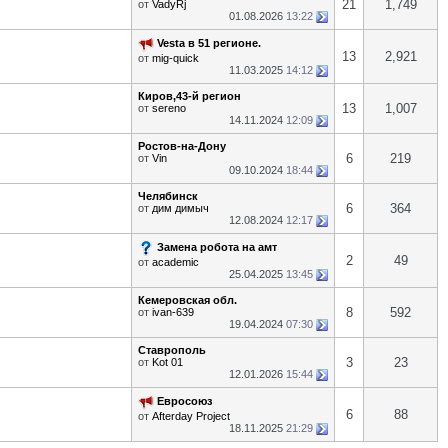
21
1,749
от
VadyRj
01.08.2026
13:22
Vesta в 51 регионе.
13
2,921
от
mig-quick
11.03.2025
14:12
Киров,43-й регион
13
1,007
от
sereno
14.11.2024
12:09
Ростов-на-Дону
6
219
от
Vin
09.10.2024
18:44
Челябинск
6
364
от
дим димыч
12.08.2024
12:17
Замена робота на амт
2
49
от
academic
25.04.2025
13:45
Кемеровская обл.
8
592
от
ivan-639
19.04.2024
07:30
Ставрополь
3
23
от
Kot 01
12.01.2026
15:44
Евросоюз
6
88
от
Afterday Project
18.11.2025
21:29