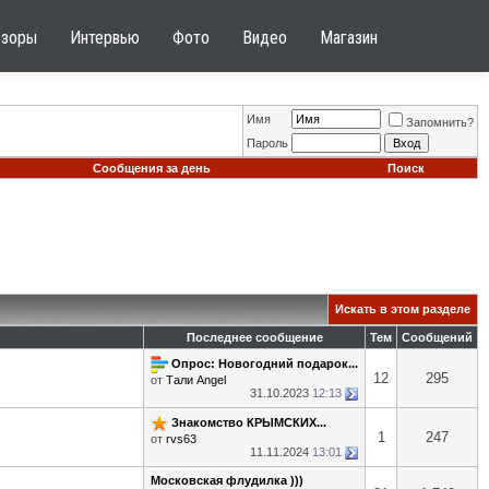
бзоры
Интервью
Фото
Видео
Магазин
Имя
Запомнить?
Пароль
Сообщения за день
Поиск
Искать в этом разделе
Последнее сообщение
Тем
Сообщений
Опрос: Новогодний подарок...
12
295
от
Тали Angel
31.10.2023
12:13
Знакомство КРЫМСКИХ...
1
247
от
rvs63
11.11.2024
13:01
Московская флудилка )))