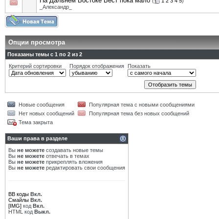
На Дальнем Востоке Вест пока мало
(
1
2
3
4
5
)
_Александр_
Опции просмотра
Показаны темы с 1 по 2 из 2
Критерий сортировки
Порядок отображения
Показать
Новые сообщения
Популярная тема с новыми сообщениями
Нет новых сообщений
Популярная тема без новых сообщений
Тема закрыта
Ваши права в разделе
Вы
не можете
создавать новые темы
Вы
не можете
отвечать в темах
Вы
не можете
прикреплять вложения
Вы
не можете
редактировать свои сообщения
BB коды
Вкл.
Смайлы
Вкл.
[IMG]
код
Вкл.
HTML код
Выкл.