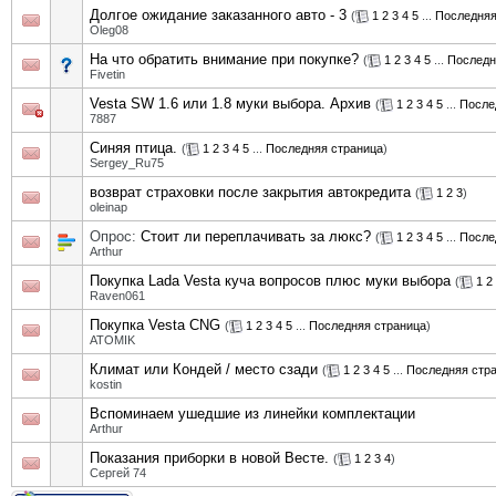
Долгое ожидание заказанного авто - 3
(
1
2
3
4
5
...
Последняя
Oleg08
На что обратить внимание при покупке?
(
1
2
3
4
5
...
Последн
Fivetin
Vesta SW 1.6 или 1.8 муки выбора. Архив
(
1
2
3
4
5
...
После
7887
Синяя птица.
(
1
2
3
4
5
...
Последняя страница
)
Sergey_Ru75
возврат страховки после закрытия автокредита
(
1
2
3
)
oleinap
Опрос:
Стоит ли переплачивать за люкс?
(
1
2
3
4
5
...
После
Arthur
Покупка Lada Vesta куча вопросов плюс муки выбора
(
1
2
Raven061
Покупка Vesta CNG
(
1
2
3
4
5
...
Последняя страница
)
ATOMIK
Климат или Кондей / место сзади
(
1
2
3
4
5
...
Последняя стр
kostin
Вспоминаем ушедшие из линейки комплектации
Arthur
Показания приборки в новой Весте.
(
1
2
3
4
)
Сергей 74