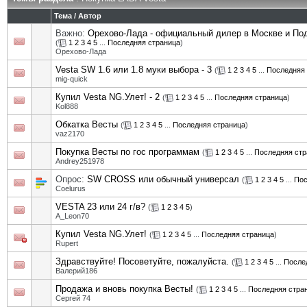
Тема
/
Автор
Важно:
Орехово-Лада - официальный дилер в Москве и П
(
1
2
3
4
5
...
Последняя страница
)
Орехово-Лада
Vesta SW 1.6 или 1.8 муки выбора - 3
(
1
2
3
4
5
...
Последняя 
mig-quick
Купил Vesta NG.Улет! - 2
(
1
2
3
4
5
...
Последняя страница
)
Kol888
Обкатка Весты
(
1
2
3
4
5
...
Последняя страница
)
vaz2170
Покупка Весты по гос программам
(
1
2
3
4
5
...
Последняя стр
Andrey251978
Опрос:
SW CROSS или обычный универсал
(
1
2
3
4
5
...
Пос
Coelurus
VESTA 23 или 24 г/в?
(
1
2
3
4
5
)
A_Leon70
Купил Vesta NG.Улет!
(
1
2
3
4
5
...
Последняя страница
)
Rupert
Здравствуйте! Посоветуйте, пожалуйста.
(
1
2
3
4
5
...
После
Валерий186
Продажа и вновь покупка Весты!
(
1
2
3
4
5
...
Последняя стра
Сергей 74