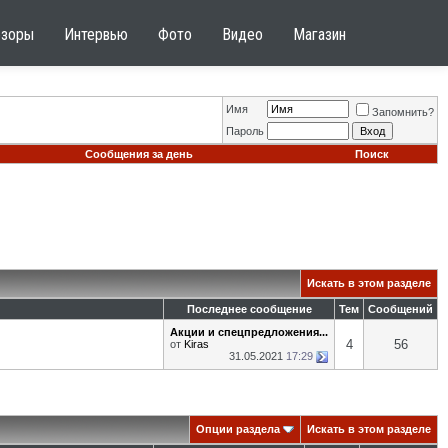
бзоры
Интервью
Фото
Видео
Магазин
Имя
Запомнить?
Пароль
Сообщения за день
Поиск
Искать в этом разделе
Последнее сообщение
Тем
Сообщений
Акции и спецпредложения...
4
56
от
Kiras
31.05.2021
17:29
Опции раздела
Искать в этом разделе