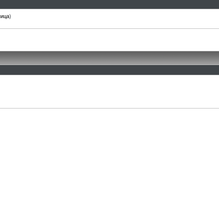
ница
)