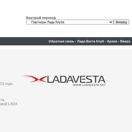
Быстрый переход
Обратная связь
-
Лада Веста Клуб
-
Архив
-
Вверх
15 года.
та,
новой LADA