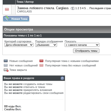
Тема
/
Автор
Замена лобового стекла. Carglass.
(
1
2
3
4
5
...
Последняя стра
CARGLASS
Опции просмотра
Показаны темы с 1 по 1 из 1
Критерий сортировки
Порядок отображения
Показать
Новые сообщения
Популярная тема с новыми сообщениями
Нет новых сообщений
Популярная тема без новых сообщений
Тема закрыта
Ваши права в разделе
Вы
не можете
создавать новые темы
Вы
не можете
отвечать в темах
Вы
не можете
прикреплять вложения
Вы
не можете
редактировать свои сообщения
BB коды
Вкл.
Смайлы
Вкл.