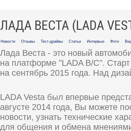
ЛАДА ВЕСТА (LADA VES
Новости
·
Отзывы
·
Тест-драйвы
·
Статьи
·
Интервью
·
Фото
·
Ви
Лада Веста - это новый автомо
на платформе "LADA B/C". Старт
на сентябрь 2015 года. Над диз
LADA Vesta был впервые предст
августе 2014 года, Вы можете п
новости, узнать технические ха
для общения и обмена мнениями