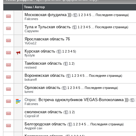
Тема
/
Автор
Московская флудилка )))
(
1
2
3
4
5
...
Последняя страница
)
Falcones
Тула и Тульская область
(
1
2
3
4
5
...
Последняя страница
)
Сарумян
Ярославская область 76
YuGa12
Курская область
(
1
2
3
4
5
)
flystyle
Тамбовская область
(
1
2
)
restwed
Воронежская область
(
1
2
3
4
5
...
Последняя страница
)
bokareff
Орловская область
(
1
2
3
4
5
...
Последняя страница
)
lummi
Опрос:
Встреча одноклубников VEGAS-Волоколамка )))
(
Falcones
смоленская область
(
1
2
)
Сергей И
Белгородская область
(
1
2
3
4
5
...
Последняя страница
)
Андрей сан