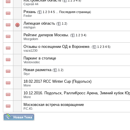
Костромская область
(
1
2
3
4
5
)
Сергей 44
Рязань
(
1
2
3
4
5
...
Последняя страница
)
Fedor
Липецкая область
(
1
2
)
mishgun
Рейтинг дилеров Москвы.
(
1
2
3
4
)
Mozgolom
Отзывы о посещении ОД в Воронеже.
(
1
2
3
4
5
)
vaza1230
Паркинг в столице
Vestovodec
Новая разметка
(
1
2
)
Styz
18.02.2017 RCC Winter Cup (Подольск)
More
10.12.2016. Подольск, РаллиКросс Арена, Зимний кубок Ю
More
Московская встреча возвращение
Р.С.Ю.