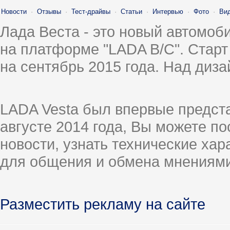
Новости
·
Отзывы
·
Тест-драйвы
·
Статьи
·
Интервью
·
Фото
·
Ви
Лада Веста - это новый автомо
на платформе "LADA B/C". Старт
на сентябрь 2015 года. Над диз
LADA Vesta был впервые предст
августе 2014 года, Вы можете п
новости, узнать технические ха
для общения и обмена мнениями
Разместить рекламу на сайте