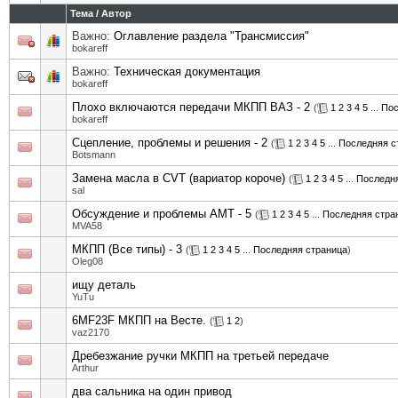
Тема
/
Автор
Важно:
Оглавление раздела "Трансмиссия"
bokareff
Важно:
Техническая документация
bokareff
Плохо включаются передачи МКПП ВАЗ - 2
(
1
2
3
4
5
...
Пос
bokareff
Сцепление, проблемы и решения - 2
(
1
2
3
4
5
...
Последняя с
Botsmann
Замена масла в CVT (вариатор короче)
(
1
2
3
4
5
...
Последн
sal
Обсуждение и проблемы АМТ - 5
(
1
2
3
4
5
...
Последняя стра
MVA58
МКПП (Все типы) - 3
(
1
2
3
4
5
...
Последняя страница
)
Oleg08
ищу деталь
YuTu
6MF23F МКПП на Весте.
(
1
2
)
vaz2170
Дребезжание ручки МКПП на третьей передаче
Arthur
два сальника на один привод