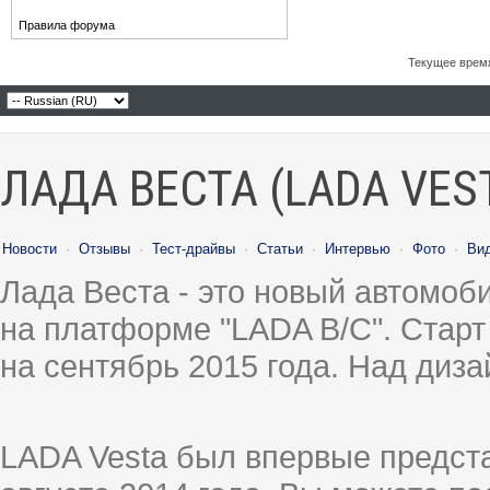
Правила форума
Текущее врем
ЛАДА ВЕСТА (LADA VES
Новости
·
Отзывы
·
Тест-драйвы
·
Статьи
·
Интервью
·
Фото
·
Ви
Лада Веста - это новый автомо
на платформе "LADA B/C". Старт
на сентябрь 2015 года. Над диз
LADA Vesta был впервые предст