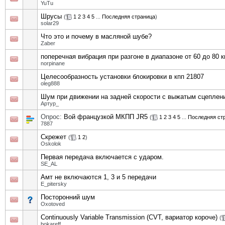
YuTu
Шрусы
(
1
2
3
4
5
...
Последняя страница
)
solar29
Что это и почему в масляной шубе?
Zaber
поперечная вибрация при разгоне в диапазоне от 60 до 80 к
norpinane
Целесообразность установки блокировки в кпп 21807
oleg888
Шум при движении на задней скорости с выжатым сцеплен
Артур_
Опрос:
Вой французкой МКПП JR5
(
1
2
3
4
5
...
Последняя ст
7887
Скрежет
(
1
2
)
Oskolok
Первая передача включается с ударом.
SE_AL
Амт не включаются 1, 3 и 5 передачи
E_pitersky
Посторонний шум
Oxotoved
Continuously Variable Transmission (CVT, вариатор короче)
(
bokareff