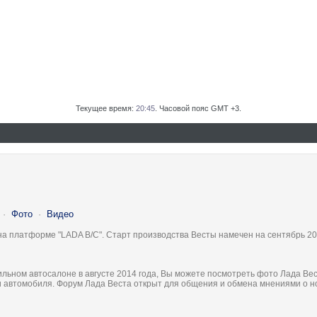
Текущее время:
20:45
. Часовой пояс GMT +3.
·
Фото
·
Видео
на платформе "LADA B/C". Старт производства Весты намечен на сентябрь 20
льном автосалоне в августе 2014 года, Вы можете посмотреть фото Лада Вес
ки автомобиля. Форум Лада Веста открыт для общения и обмена мнениями о 