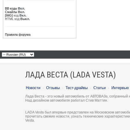
BB коды
Вкл.
Смайлы
Вкл.
[IMG]
код
Вкл.
HTML код
Выкл.
Правила форума
ЛАДА ВЕСТА (LADA VESTA)
Новости
·
Отзывы
·
Тест-драйвы
·
Статьи
·
Интервью
Лада Веста - это новый автомобиль от АВТОВАЗа, собранный 
Над дизайном автомобиля работал Стив Маттин.
LADA Vesta был впервые представлен на Московском автомоби
прочитать свежие новости, узнать технические характеристи
Vesta.