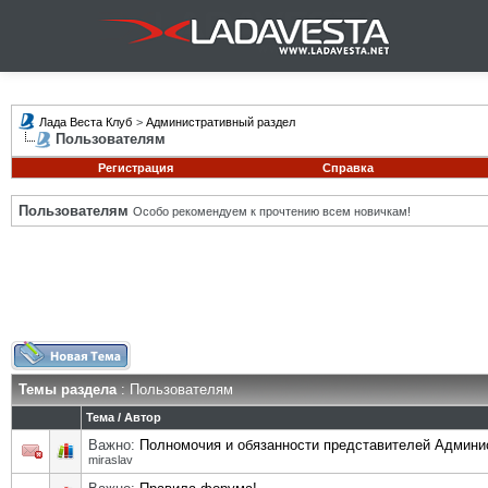
Лада Веста Клуб
>
Административный раздел
Пользователям
Регистрация
Справка
Пользователям
Особо рекомендуем к прочтению всем новичкам!
Темы раздела
: Пользователям
Тема
/
Автор
Важно:
Полномочия и обязанности представителей Админи
miraslav