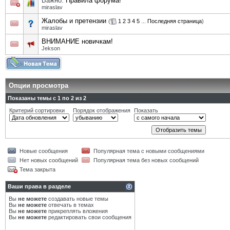
Важно:
Правила форума!
miraslav
Жалобы и претензии
(
1
2
3
4
5
...
Последняя страница
)
miraslav
ВНИМАНИЕ новичкам!
Jekson
Опции просмотра
Показаны темы с 1 по 2 из 2
Критерий сортировки
Порядок отображения
Показать
Новые сообщения
Популярная тема с новыми сообщениями
Нет новых сообщений
Популярная тема без новых сообщений
Тема закрыта
Ваши права в разделе
Вы
не можете
создавать новые темы
Вы
не можете
отвечать в темах
Вы
не можете
прикреплять вложения
Вы
не можете
редактировать свои сообщения