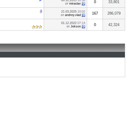
08.12.2015
10:30
0
33,801
от
miraslav
21.03.2025
10:02
167
286,079
от
andrey.vlad
01.12.2022
07:14
0
42,324
от
Jekson