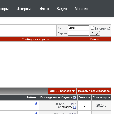
бзоры
Интервью
Фото
Видео
Магазин
Имя
Запомнить?
Пароль
Сообщения за день
Поиск
Опции раздела
Искать в этом разделе
Рейтинг
Последнее сообщение
Ответов
Просмотров
08.12.2015
11:17
0
20,148
от
miraslav